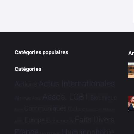
Catégories populaires
Ar
Catégories
Actus Internationales
Actions
Assos. LGBT
Bioéthique
Afrique
Asie
Communiqués
Culture
Dialogues France-
Brève
Faits Divers
Europe
Evénements
Brésil
France
Humanophobie
Hommage