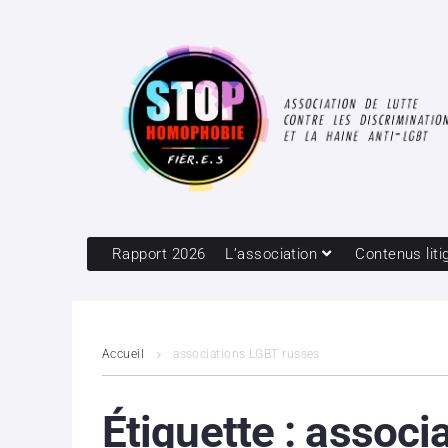
Rapport 2026
L’association
Contenus liti
Accueil
associations LGBT russes
Étiquette :
associ