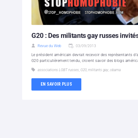
G20 : Des militants gay russes invit
Revue du Web
03/09/2013
Le président américain devrait recevoir des représentants d
G20 particulièrement tendu, croient savoir des blogs américa
associations LGBT russes
,
G20
,
militants gay
,
obama
EN SAVOIR PLUS