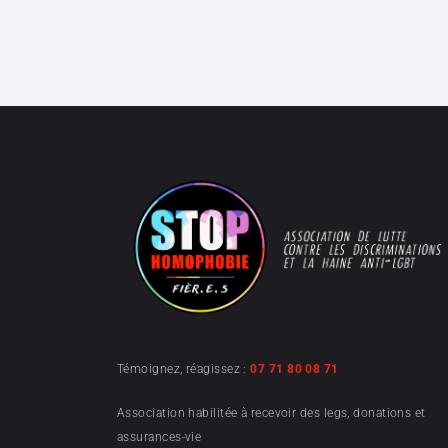
Témoignez, réagissez :
07 71 80 08 71
Association habilitée à recevoir des legs, donations et
assurances-vie