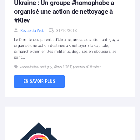
Ukraine : Un groupe #homophobe a
organisé une action de nettoyage à
#Kiev
Revue du Web
31/10/2013
Le Comité des parents d’Ukraine, une association anti-gay, a
organisé une action destinée à « nettoyer » la capitale,
dimanche dernier. Des militants, déguisés en éboueurs, se
sont...
association anti-gay
,
films LGBT
,
parents d’Ukraine
EN SAVOIR PLUS