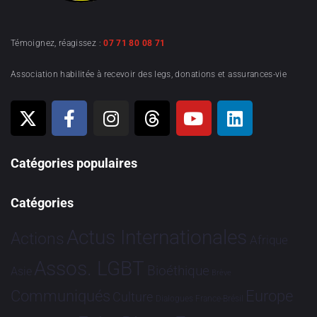
Témoignez, réagissez :
07 71 80 08 71
Association habilitée à recevoir des legs, donations et assurances-vie
Catégories populaires
Catégories
Actus Internationales
Actions
Afrique
Assos. LGBT
Bioéthique
Asie
Brève
Communiqués
Europe
Culture
Dialogues France-Brésil