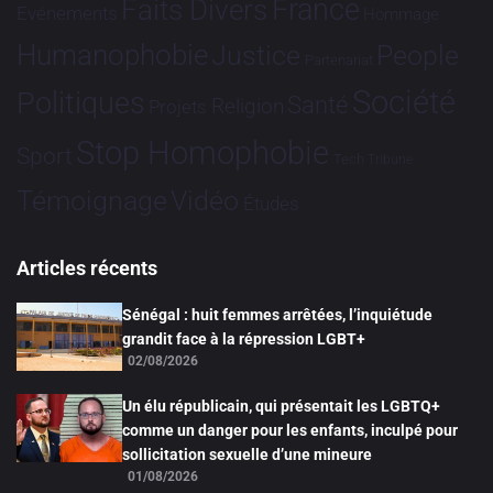
France
Faits Divers
Evénements
Hommage
Humanophobie
Justice
People
Partenariat
Société
Politiques
Santé
Religion
Projets
Stop Homophobie
Sport
Tech
Tribune
Vidéo
Témoignage
Études
Articles récents
Sénégal : huit femmes arrêtées, l’inquiétude
grandit face à la répression LGBT+
02/08/2026
Un élu républicain, qui présentait les LGBTQ+
comme un danger pour les enfants, inculpé pour
sollicitation sexuelle d’une mineure
01/08/2026