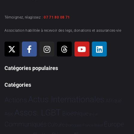
Témoignez, réagissez :
07 71 80 08 71
Association habilitée à recevoir des legs, donations et assurances-vie
Catégories populaires
Catégories
Actus Internationales
Actions
Afrique
Assos. LGBT
Bioéthique
Asie
Brève
Communiqués
Europe
Culture
Dialogues France-Brésil