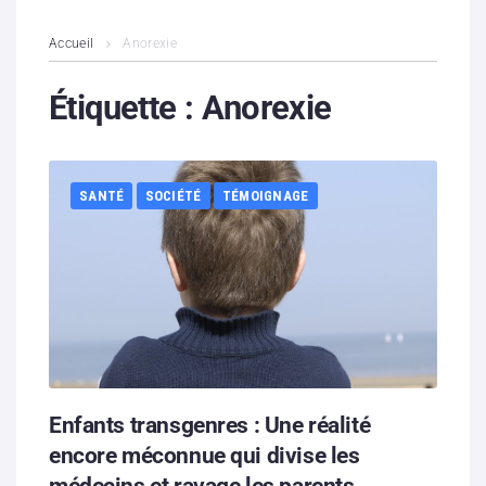
L’association
Accueil
Anorexie
Contenus litigieux
Étiquette :
Anorexie
Nous soutenir
SANTÉ
SOCIÉTÉ
TÉMOIGNAGE
Boutique
Partenaires
Contacts
Hébergement solidaire
Enfants transgenres : Une réalité
encore méconnue qui divise les
médecins et ravage les parents