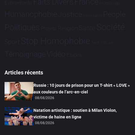
France
Faits Divers
Evénements
Hommage
Humanophobie
Justice
People
Partenariat
Société
Politiques
Santé
Religion
Projets
Stop Homophobie
Sport
Tech
Tribune
Vidéo
Témoignage
Études
Articles récents
Russie : 10 jours de prison pour un T-shirt « LOVE »
aux couleurs de l’arc-en-ciel
08/08/2026
Natation artistique : soutien à Milan Violon,
victime de haine en ligne
08/08/2026