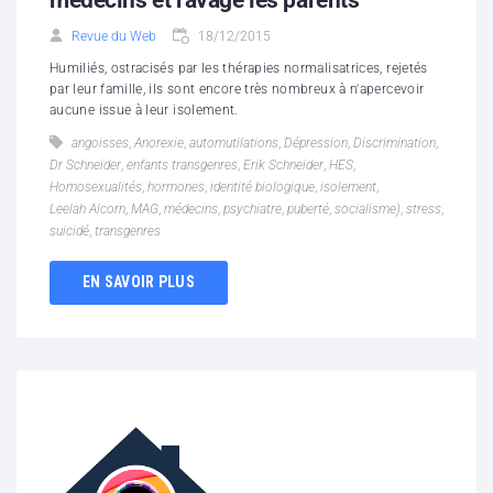
Revue du Web
18/12/2015
Humiliés, ostracisés par les thérapies normalisatrices, rejetés
par leur famille, ils sont encore très nombreux à n'apercevoir
aucune issue à leur isolement.
angoisses
,
Anorexie
,
automutilations
,
Dépression
,
Discrimination
,
Dr Schneider
,
enfants transgenres
,
Erik Schneider
,
HES
,
Homosexualités
,
hormones
,
identité biologique
,
isolement
,
Leelah Alcorn
,
MAG
,
médecins
,
psychiatre
,
puberté
,
socialisme)
,
stress
,
suicidé
,
transgenres
EN SAVOIR PLUS