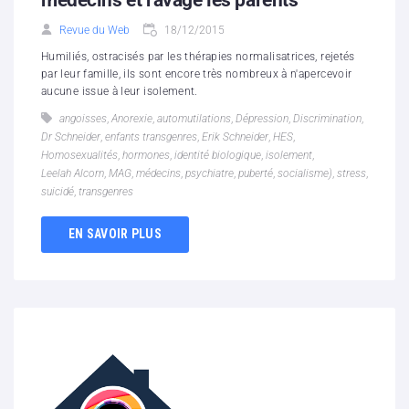
Revue du Web
18/12/2015
Humiliés, ostracisés par les thérapies normalisatrices, rejetés
par leur famille, ils sont encore très nombreux à n'apercevoir
aucune issue à leur isolement.
angoisses
,
Anorexie
,
automutilations
,
Dépression
,
Discrimination
,
Dr Schneider
,
enfants transgenres
,
Erik Schneider
,
HES
,
Homosexualités
,
hormones
,
identité biologique
,
isolement
,
Leelah Alcorn
,
MAG
,
médecins
,
psychiatre
,
puberté
,
socialisme)
,
stress
,
suicidé
,
transgenres
EN SAVOIR PLUS