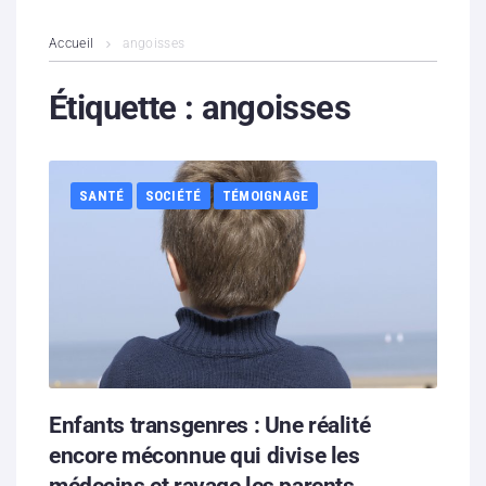
L’association
Accueil
angoisses
Contenus litigieux
Étiquette :
angoisses
Nous soutenir
SANTÉ
SOCIÉTÉ
TÉMOIGNAGE
Boutique
Partenaires
Contacts
Hébergement solidaire
Enfants transgenres : Une réalité
encore méconnue qui divise les
médecins et ravage les parents