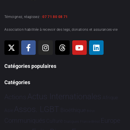
Témoignez, réagissez :
07 71 80 08 71
Association habilitée à recevoir des legs, donations et assurances-vie
Catégories populaires
Catégories
Actus Internationales
Actions
Afrique
Assos. LGBT
Bioéthique
Asie
Brève
Communiqués
Europe
Culture
Dialogues France-Brésil