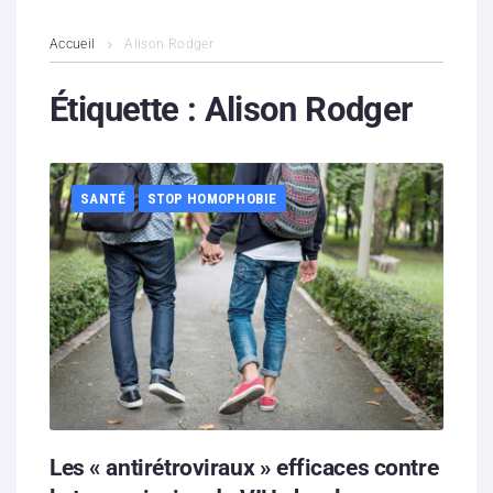
L’association
Accueil
Alison Rodger
Contenus litigieux
Étiquette :
Alison Rodger
Nous soutenir
SANTÉ
STOP HOMOPHOBIE
Boutique
Partenaires
Contacts
Hébergement solidaire
Les « antirétroviraux » efficaces contre