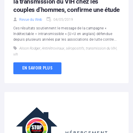
la transmission du VIH chez les
couples d’hommes, confirme une étude
Revue du Web
04/05/2019
Ces résultats soutiennent le message de la campagne «
Indétectable = intransmissible » (U=U en anglais) défendue
depuis plusieurs années par les associations de lutte contre...
Alison Rodger
,
Antirétroviraux
,
séropositifs
,
transmission du VIH
,
vih
EN SAVOIR PLUS