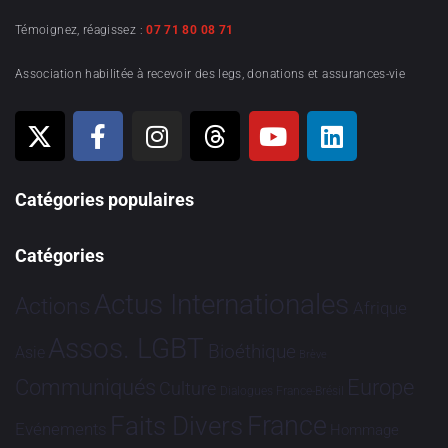
Témoignez, réagissez :
07 71 80 08 71
Association habilitée à recevoir des legs, donations et assurances-vie
Catégories populaires
Catégories
Actus Internationales
Actions
Afrique
Assos. LGBT
Bioéthique
Asie
Brève
Communiqués
Europe
Culture
Dialogues France-Brésil
France
Faits Divers
Evénements
Hommage