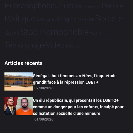
Humanophobie
Justice
People
Partenariat
Société
Politiques
Santé
Religion
Projets
Stop Homophobie
Sport
Tech
Tribune
Vidéo
Témoignage
Études
Articles récents
Sénégal : huit femmes arrêtées, l’inquiétude
grandit face à la répression LGBT+
02/08/2026
Un élu républicain, qui présentait les LGBTQ+
comme un danger pour les enfants, inculpé pour
sollicitation sexuelle d’une mineure
01/08/2026