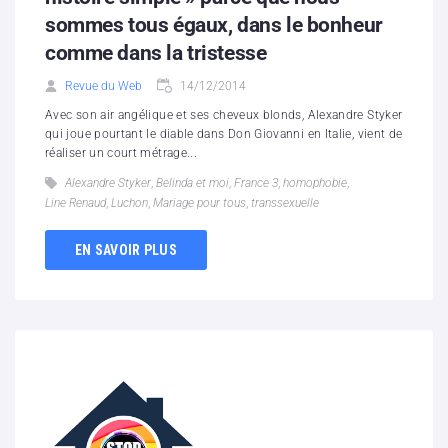
sommes tous égaux, dans le bonheur
comme dans la tristesse
Revue du Web
14/12/2014
Avec son air angélique et ses cheveux blonds, Alexandre Styker
qui joue pourtant le diable dans Don Giovanni en Italie, vient de
réaliser un court métrage...
Alexandre Styker
,
Belinda et moi
,
France 3
,
homophobie
,
Line Renaud
,
Luchon
,
Mariage pour tous
,
transsexuelle
EN SAVOIR PLUS