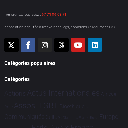
Témoignez, réagissez :
07 71 80 08 71
Association habilitée à recevoir des legs, donations et assurances-vie
Catégories populaires
Catégories
Actus Internationales
Actions
Afrique
Assos. LGBT
Bioéthique
Asie
Brève
Communiqués
Europe
Culture
Dialogues France-Brésil
France
Faits Divers