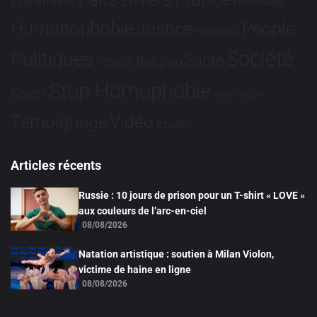
Evénements
Hommage
Humanophobie
Justice
People
Partenariat
Société
Politiques
Santé
Religion
Projets
Stop Homophobie
Sport
Tech
Tribune
Vidéo
Témoignage
Études
Articles récents
Russie : 10 jours de prison pour un T-shirt « LOVE »
aux couleurs de l’arc-en-ciel
08/08/2026
Natation artistique : soutien à Milan Violon,
victime de haine en ligne
08/08/2026