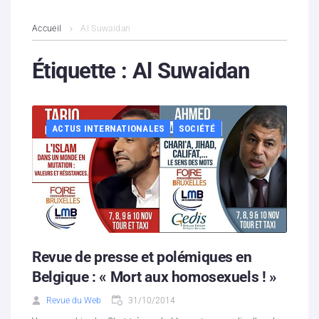
L’association
Accueil
Al Suwaidan
Contenus litigieux
Étiquette :
Al Suwaidan
Nous soutenir
ACTUS INTERNATIONALES
SOCIÉTÉ
Boutique
Partenaires
Contacts
Hébergement solidaire
Revue de presse et polémiques en
Belgique : « Mort aux homosexuels ! »
Revue du Web
31/10/2014