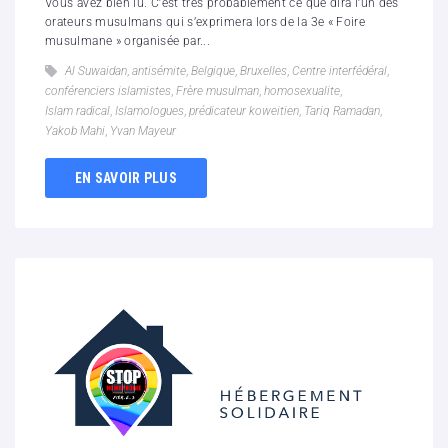
Vous avez bien lu. C’est très probablement ce que dira l’un des
orateurs musulmans qui s’exprimera lors de la 3e « Foire
musulmane » organisée par...
Al Suwaidan
,
antisémite
,
Belgique
,
Bruxelles
,
Centre interfédéral
,
conférenciers islamistes
,
Frère musulman
,
homosexualite
,
Islam radical
,
Islamologues
,
prédicateur koweitien
,
Tariq Ramadan
,
Yakob Mahi
,
Yvan Mayeur
EN SAVOIR PLUS