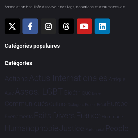
Association habilitée à recevoir des legs, donations et assurances-vie
Catégories populaires
Catégories
Actus Internationales
Actions
Afrique
Assos. LGBT
Bioéthique
Asie
Brève
Communiqués
Europe
Culture
Dialogues France-Brésil
France
Faits Divers
Evénements
Hommage
Humanophobie
Justice
People
Partenariat