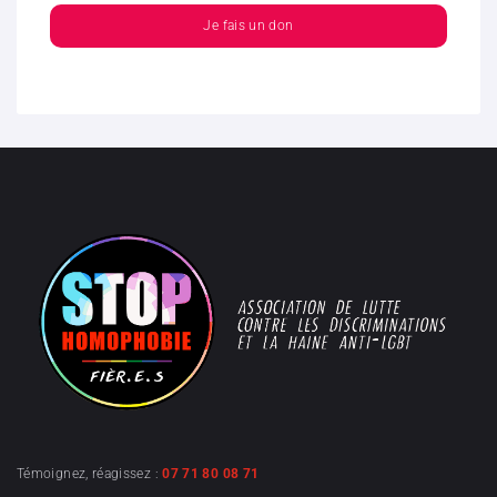
Je fais un don
Témoignez, réagissez :
07 71 80 08 71