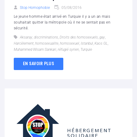
Stop Homophobie
05/08/2016
Le jeune homme était arrivé en Turquie il y a un an mais
souhaitait quitter la métropole où il ne se sentait pas en
sécurité.
Aksaray
,
discriminations
,
Droits des homosexuels
,
gay
,
Harcèlement
,
homosexualite
,
homosexuel
,
Istanbul
,
Kaos GL
,
Muhammed Wisam Sankari
,
réfugié syrien
,
Turquie
EN SAVOIR PLUS