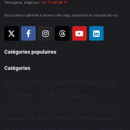
Témoignez, réagissez :
07 71 80 08 71
Association habilitée à recevoir des legs, donations et assurances-vie
Catégories populaires
Catégories
Actus Internationales
Actions
Afrique
Assos. LGBT
Bioéthique
Asie
Brève
Communiqués
Europe
Culture
Dialogues France-Brésil
France
Faits Divers
Evénements
Hommage
Humanophobie
Justice
People