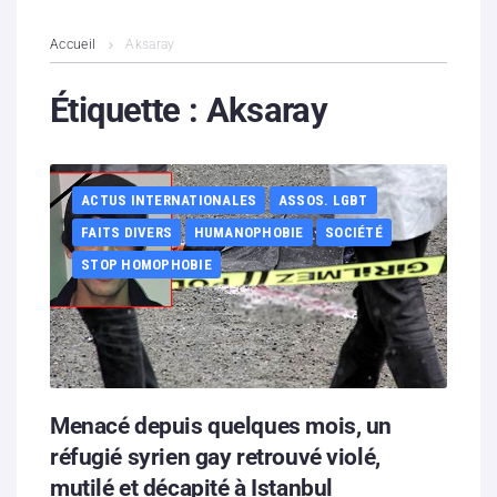
L’association
Accueil
Aksaray
Contenus litigieux
Étiquette :
Aksaray
Nous soutenir
ACTUS INTERNATIONALES
ASSOS. LGBT
Boutique
FAITS DIVERS
HUMANOPHOBIE
SOCIÉTÉ
Partenaires
STOP HOMOPHOBIE
Contacts
Hébergement solidaire
Menacé depuis quelques mois, un
réfugié syrien gay retrouvé violé,
mutilé et décapité à Istanbul