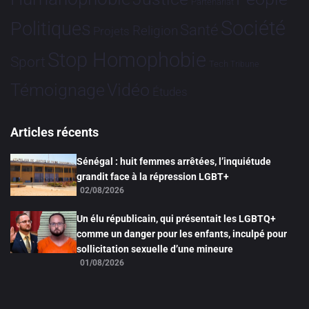
Partenariat
Société
Politiques
Santé
Religion
Projets
Stop Homophobie
Sport
Tech
Tribune
Vidéo
Témoignage
Études
Articles récents
Sénégal : huit femmes arrêtées, l’inquiétude
grandit face à la répression LGBT+
02/08/2026
Un élu républicain, qui présentait les LGBTQ+
comme un danger pour les enfants, inculpé pour
sollicitation sexuelle d’une mineure
01/08/2026