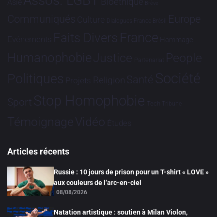
Assos. LGBT
Bioéthique
Asie
Brève
Communiqués
Europe
Culture
Dialogues France-Brésil
France
Faits Divers
Evénements
Hommage
Humanophobie
Justice
People
Partenariat
Société
Politiques
Santé
Religion
Projets
Stop Homophobie
Sport
Tech
Tribune
Vidéo
Témoignage
Études
Articles récents
Russie : 10 jours de prison pour un T-shirt « LOVE »
aux couleurs de l’arc-en-ciel
08/08/2026
Natation artistique : soutien à Milan Violon,