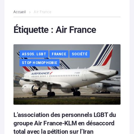
L’association
Accueil
Air France
Contenus litigieux
Étiquette :
Air France
Nous soutenir
ASSOS. LGBT
FRANCE
SOCIÉTÉ
Boutique
STOP HOMOPHOBIE
Partenaires
Contacts
Hébergement solidaire
L’association des personnels LGBT du
groupe Air France-KLM en désaccord
total avec la pétition sur l’Iran