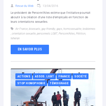
Revue du Web
13/04/2016
Le président de Personn’Ailes estime que l'initiative pourrait
aboutir à la création d’une liste d’employés en fonction de
leurs orientations sexuelles.
Air France
,
bisexuels
,
gay-friendly
,
gays
,
homosexualite
,
lesbiennes
,
orientation sexuelle
,
personnels LGBT
,
Personn’Ailes
,
Pétition
,
teheran
EN SAVOIR PLUS
ACTIONS
ASSOS. LGBT
FRANCE
SOCIÉTÉ
STOP HOMOPHOBIE
TÉMOIGNAGE