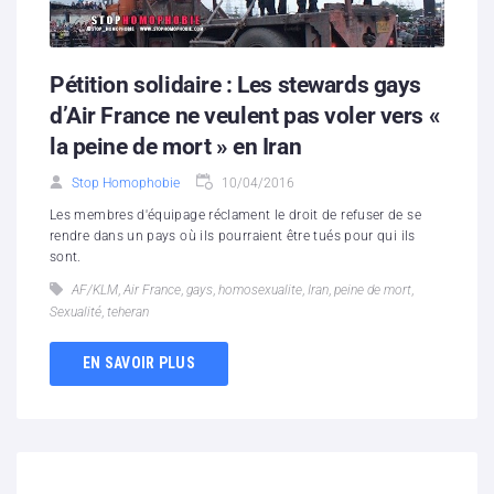
Pétition solidaire : Les stewards gays
d’Air France ne veulent pas voler vers «
la peine de mort » en Iran
Stop Homophobie
10/04/2016
Les membres d'équipage réclament le droit de refuser de se
rendre dans un pays où ils pourraient être tués pour qui ils
sont.
AF/KLM
,
Air France
,
gays
,
homosexualite
,
Iran
,
peine de mort
,
Sexualité
,
teheran
EN SAVOIR PLUS