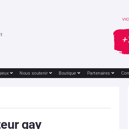
gieux
Nous soutenir
Boutique
Partenaires
Con
teur gay