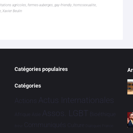
itations agricoles
,
fermes-auberges
,
gay-friendly
,
homosexualite
,
e
,
Xavier Beulin
Catégories populaires
Ar
Catégories
Actus Internationales
Actions
Assos. LGBT
Bioéthique
Afrique
Asie
Communiqués
Culture
Dialogues France-
Brève