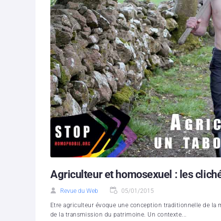
Agriculteur et homosexuel : les clich
Revue du Web
05/01/2015
Etre agriculteur évoque une conception traditionnelle de la m
de la transmission du patrimoine. Un contexte...