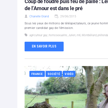
Coup de foudre puis feu de paille : L
de l’Amour est dans le pré
Chanelle Grand
29/06/2015
Sous les yeux de millions de téléspectateurs, ce jeune homm
premier candidat gay de l’émission.
agriculteur gay
,
homosexualite
,
Julien
,
m6
,
Montbéliard
,
prétenda
EN SAVOIR PLUS
FRANCE
SOCIÉTÉ
VIDÉO