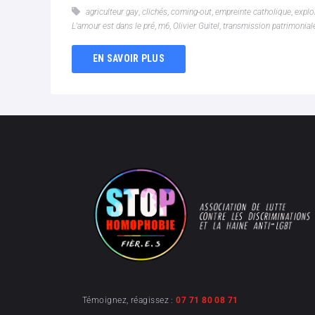
agriculteur gay
,
clichés
,
coming-out
,
empreinte catholique
,
explo
L'amour est dans le pré
,
m6
,
Olivier Guitel
,
transmission patrimonial
EN SAVOIR PLUS
Témoignez, réagissez :
07 71 80 08 71