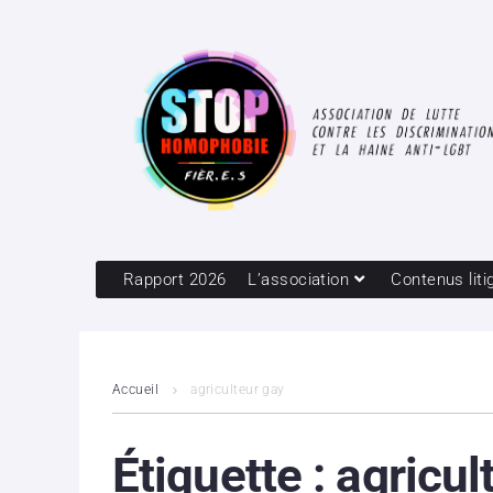
Rapport 2026
L’association
Contenus liti
Accueil
agriculteur gay
Étiquette :
agricul