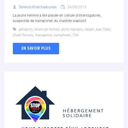
Terrence Khatchadourian
24/09/2015
La jeune femme a été placée en cellule d'interrogatoire,
suspectée de transporter du matériel explosif.
aéroports
,
American Airlines
,
droits humains
,
Harper Jean Tobin
,
Shadi Petosky
,
transgenres
,
transphobie
,
TSA
EN SAVOIR PLUS