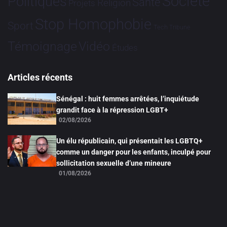
Société
Politiques
Santé
Religion
Projets
Stop Homophobie
Sport
Tech
Tribune
Vidéo
Témoignage
Études
Articles récents
Sénégal : huit femmes arrêtées, l’inquiétude
grandit face à la répression LGBT+
02/08/2026
Un élu républicain, qui présentait les LGBTQ+
comme un danger pour les enfants, inculpé pour
sollicitation sexuelle d’une mineure
01/08/2026