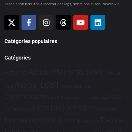
Association habilitée à recevoir des legs, donations et assurances-vie
Catégories populaires
Catégories
Actus Internationales
Actions
Afrique
Assos. LGBT
Bioéthique
Asie
Brève
Communiqués
Europe
Culture
Dialogues France-Brésil
France
Faits Divers
Evénements
Hommage
Humanophobie
Justice
People
Partenariat