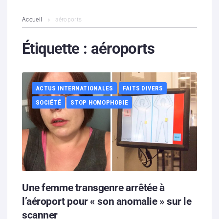
L’association
Accueil
aéroports
Contenus litigieux
Étiquette :
aéroports
Nous soutenir
ACTUS INTERNATIONALES
FAITS DIVERS
Boutique
SOCIÉTÉ
STOP HOMOPHOBIE
Partenaires
Contacts
Hébergement solidaire
Une femme transgenre arrêtée à
l’aéroport pour « son anomalie » sur le
scanner