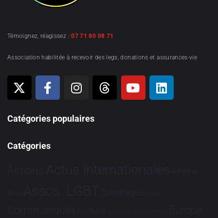
Témoignez, réagissez :
07 71 80 08 71
Association habilitée à recevoir des legs, donations et assurances-vie
Catégories populaires
Catégories
Actus Internationales
Actions
Afrique
Assos. LGBT
Bioéthique
Asie
Brève
Communiqués
Europe
Culture
Dialogues France-Brésil