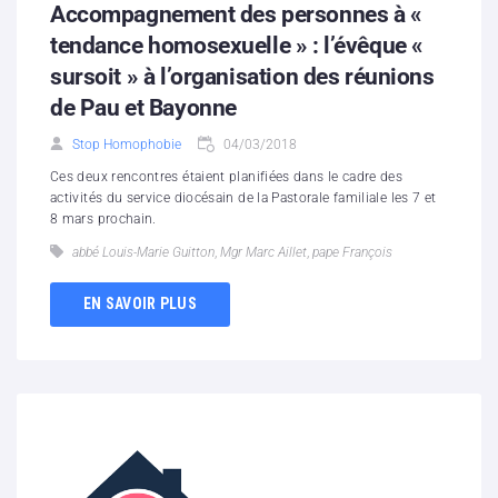
Accompagnement des personnes à «
tendance homosexuelle » : l’évêque «
sursoit » à l’organisation des réunions
de Pau et Bayonne
Stop Homophobie
04/03/2018
Ces deux rencontres étaient planifiées dans le cadre des
activités du service diocésain de la Pastorale familiale les 7 et
8 mars prochain.
abbé Louis-Marie Guitton
,
Mgr Marc Aillet
,
pape François
EN SAVOIR PLUS