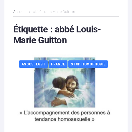
L’association
Accueil
abbé Louis-Marie Guitton
Contenus litigieux
Étiquette :
abbé Louis-
Marie Guitton
Nous soutenir
Boutique
ASSOS. LGBT
FRANCE
STOP HOMOPHOBIE
Partenaires
Contacts
Hébergement solidaire