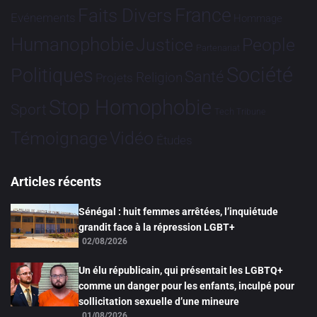
France
Faits Divers
Evénements
Hommage
Humanophobie
Justice
People
Partenariat
Société
Politiques
Santé
Religion
Projets
Stop Homophobie
Sport
Tech
Tribune
Vidéo
Témoignage
Études
Articles récents
Sénégal : huit femmes arrêtées, l’inquiétude
grandit face à la répression LGBT+
02/08/2026
Un élu républicain, qui présentait les LGBTQ+
comme un danger pour les enfants, inculpé pour
sollicitation sexuelle d’une mineure
01/08/2026