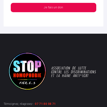
Je fais un don
Témoignez, réagissez :
07 71 80 08 71