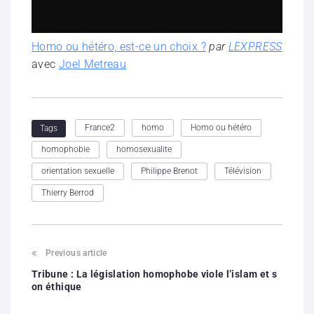
Homo ou hétéro, est-ce un choix ?
par
LEXPRESS
avec
Joel Metreau
France2
homo
Homo ou hétéro
Tags
homophobie
homosexualite
orientation sexuelle
Philippe Brenot
Télévision
Thierry Berrod
Previous article
Tribune : La législation homophobe viole l’islam et s
on éthique