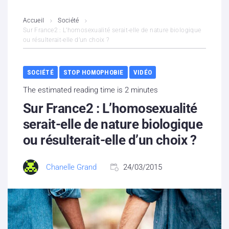
L’association
Accueil
Société
Sur France2 : L’homosexualité serait-elle de nature biologique
ou résulterait-elle d’un choix ?
Contenus litigieux
Nous soutenir
SOCIÉTÉ
STOP HOMOPHOBIE
VIDÉO
The estimated reading time is 2 minutes
Boutique
Sur France2 : L’homosexualité
Partenaires
serait-elle de nature biologique
ou résulterait-elle d’un choix ?
Contacts
Chanelle Grand
24/03/2015
Hébergement solidaire