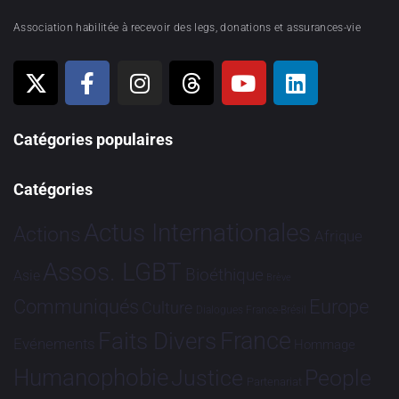
Association habilitée à recevoir des legs, donations et assurances-vie
Catégories populaires
Catégories
Actus Internationales
Actions
Afrique
Assos. LGBT
Bioéthique
Asie
Brève
Communiqués
Europe
Culture
Dialogues France-Brésil
France
Faits Divers
Evénements
Hommage
Humanophobie
Justice
People
Partenariat