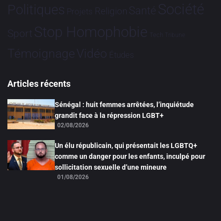
Société
Politiques
Santé
Religion
Projets
Stop Homophobie
Sport
Tech
Tribune
Vidéo
Témoignage
Études
Articles récents
Sénégal : huit femmes arrêtées, l’inquiétude
grandit face à la répression LGBT+
02/08/2026
Un élu républicain, qui présentait les LGBTQ+
comme un danger pour les enfants, inculpé pour
sollicitation sexuelle d’une mineure
01/08/2026