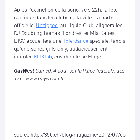
Après l’extinction de la sono, vers 22h, la fête
continue dans les clubs de la ville. La party
officielle,
Unzipped
, au Liquid Club, alignera les
DJ Doubtingthomas (Londres) et Mia Kaltes.
L’ISC accueillera une
Tolerdance
spéciale, tandis
qu’une soirée girls-only, audacieusement
intitulée
KlitKlub
, envahira le 5e Etage.
GayWest
Samedi 4 août sur la Place fédérale, dès
17h.
www.gaywest.ch
source:http://360.ch/blog/magazine/2012/07/co