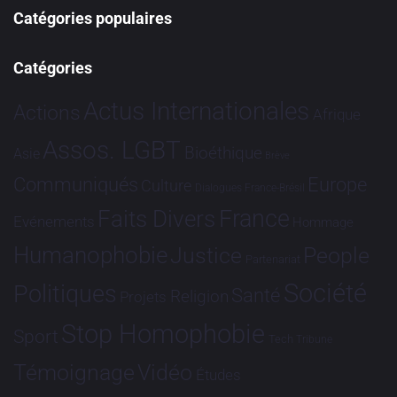
Catégories populaires
Catégories
Actus Internationales
Actions
Afrique
Assos. LGBT
Bioéthique
Asie
Brève
Communiqués
Europe
Culture
Dialogues France-Brésil
France
Faits Divers
Evénements
Hommage
Humanophobie
Justice
People
Partenariat
Société
Politiques
Santé
Religion
Projets
Stop Homophobie
Sport
Tech
Tribune
Vidéo
Témoignage
Études