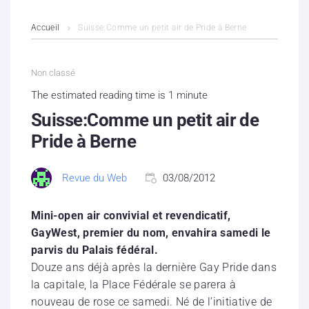
L’association
Accueil
Suisse:Comme un petit air de Pride à Berne
Contenus litigieux
Non classé
Nous soutenir
The estimated reading time is 1 minute
Suisse:Comme un petit air de
Boutique
Pride à Berne
Partenaires
Revue du Web
03/08/2012
Contacts
Mini-open air convivial et revendicatif,
Hébergement solidaire
GayWest, premier du nom, envahira samedi le
parvis du Palais fédéral.
Douze ans déjà après la dernière Gay Pride dans
la capitale, la Place Fédérale se parera à
nouveau de rose ce samedi. Né de l’initiative de