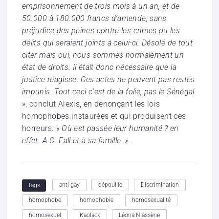
emprisonnement de trois mois à un an, et de
50.000 à 180.000 francs d’amende, sans
préjudice des peines contre les crimes ou les
délits qui seraient joints à celui-ci. Désolé de tout
citer mais oui, nous sommes normalement un
état de droits. Il était donc nécessaire que la
justice réagisse. Ces actes ne peuvent pas restés
impunis. Tout ceci c’est de la folie, pas le Sénégal
»
, conclut Alexis, en dénonçant les lois
homophobes instaurées et qui produisent ces
horreurs.
« Où est passée leur humanité ? en
effet. A C. Fall et à sa famille. ».
anti gay
dépouille
Discrimination
Tags
homophobe
homophobie
homosexualité
homosexuel
Kaolack
Léona Niassène