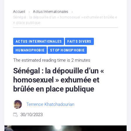
L’association
Accueil
Actus Internationales
Sénégal : la dépouille d’un « homosexuel » exhumée et brûlée e
n place publique
Contenus litigieux
Nous soutenir
ACTUS INTERNATIONALES
FAITS DIVERS
HUMANOPHOBIE
STOP HOMOPHOBIE
Boutique
The estimated reading time is 2 minutes
Partenaires
Sénégal : la dépouille d’un «
homosexuel » exhumée et
Contacts
brûlée en place publique
Hébergement solidaire
Terrence Khatchadourian
30/10/2023