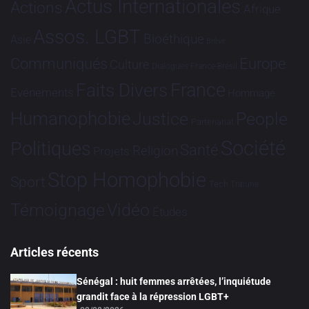
Actus Internationales
Actions
Afrique
Assos. LGBT
Bioéthique
Asie
Brève
Communiqués
Europe
Culture
Dialogues France-Brésil
France
Faits Divers
Evénements
Hommage
Humanophobie
Justice
People
Partenariat
Société
Politiques
Santé
Religion
Projets
Stop Homophobie
Sport
Tech
Tribune
Vidéo
Témoignage
Études
Articles récents
Sénégal : huit femmes arrêtées, l’inquiétude
grandit face à la répression LGBT+