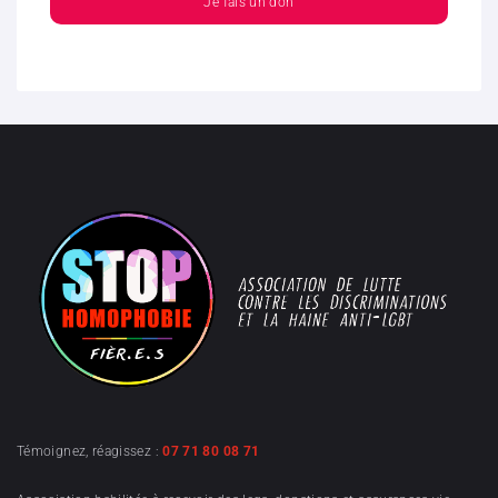
Je fais un don
Témoignez, réagissez :
07 71 80 08 71