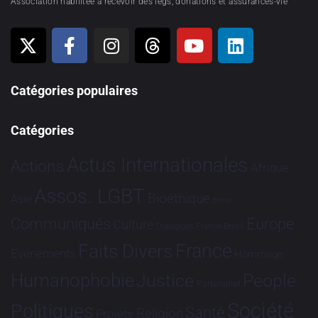
Association habilitée à recevoir des legs, donations et assurances-vie
Catégories populaires
Catégories
Actus Internationales
Actions
Afrique
Assos. LGBT
Bioéthique
Asie
Brève
Communiqués
Europe
Culture
Dialogues France-Brésil
France
Faits Divers
Evénements
Hommage
Humanophobie
Justice
People
Partenariat
Société
Politiques
Santé
Religion
Projets