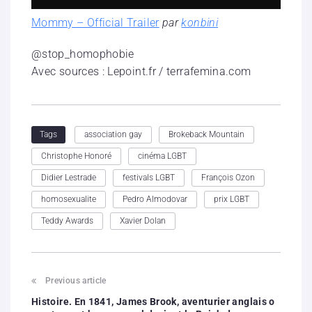
Mommy – Official Trailer
par
konbini
@stop_homophobie
Avec sources : Lepoint.fr / terrafemina.com
association gay
Brokeback Mountain
Tags
Christophe Honoré
cinéma LGBT
Didier Lestrade
festivals LGBT
François Ozon
homosexualite
Pedro Almodovar
prix LGBT
Teddy Awards
Xavier Dolan
Previous article
Histoire. En 1841, James Brook, aventurier anglais o