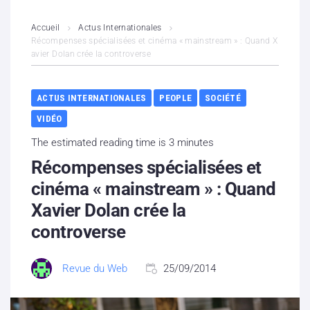
L’association
Accueil
Actus Internationales
Récompenses spécialisées et cinéma « mainstream » : Quand X
avier Dolan crée la controverse
Contenus litigieux
Nous soutenir
ACTUS INTERNATIONALES
PEOPLE
SOCIÉTÉ
VIDÉO
Boutique
The estimated reading time is 3 minutes
Partenaires
Récompenses spécialisées et
cinéma « mainstream » : Quand
Contacts
Xavier Dolan crée la
controverse
Hébergement solidaire
Revue du Web
25/09/2014