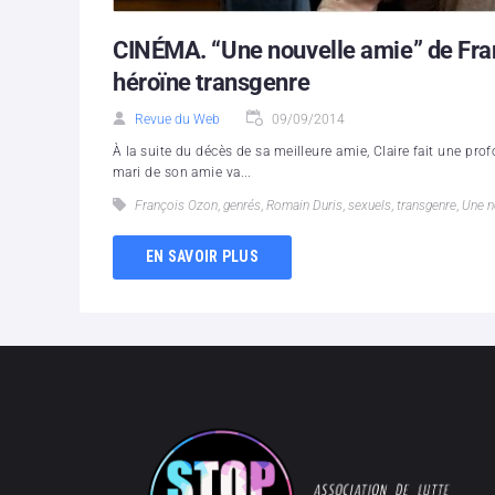
CINÉMA. “Une nouvelle amie” de Fran
héroïne transgenre
Revue du Web
09/09/2014
À la suite du décès de sa meilleure amie, Claire fait une p
mari de son amie va...
François Ozon
,
genrés
,
Romain Duris
,
sexuels
,
transgenre
,
Une n
EN SAVOIR PLUS