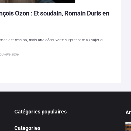
çois Ozon : Et soudain, Romain Duris en
rofonde dépression, mais une découverte surprenante au sujet du
ouvelle amie
Catégories populaires
Ar
Catégories