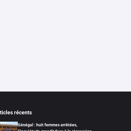
ticles récents
Sénégal : huit femmes arrêtées,