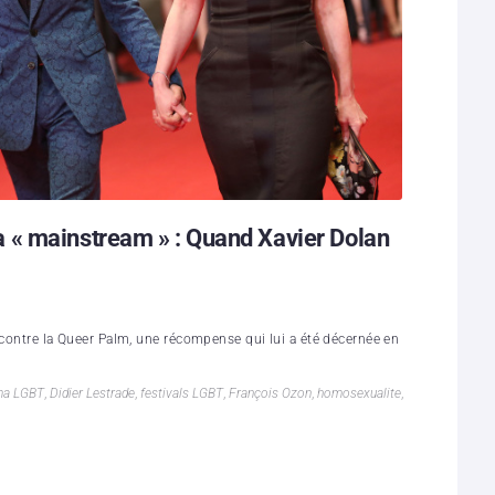
 « mainstream » : Quand Xavier Dolan
 contre la Queer Palm, une récompense qui lui a été décernée en
ma LGBT
,
Didier Lestrade
,
festivals LGBT
,
François Ozon
,
homosexualite
,