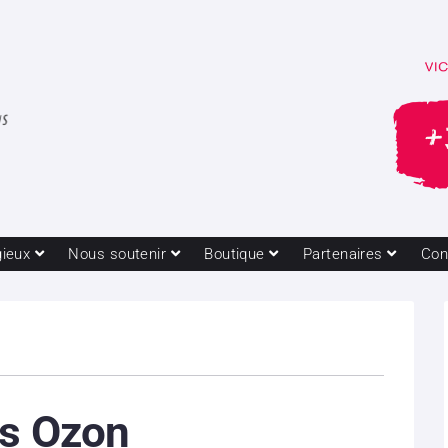
gieux
Nous soutenir
Boutique
Partenaires
Con
is Ozon