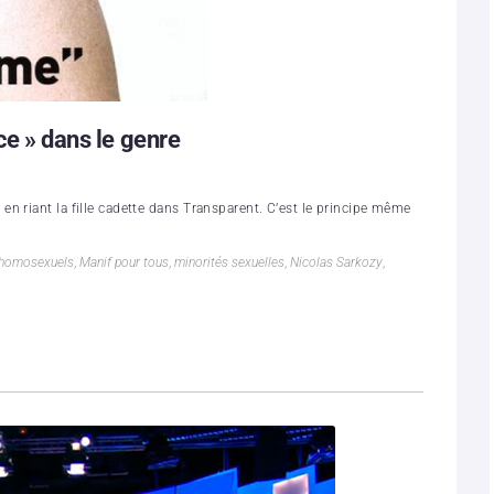
ce » dans le genre
n riant la fille cadette dans Transparent. C’est le principe même
homosexuels
,
Manif pour tous
,
minorités sexuelles
,
Nicolas Sarkozy
,