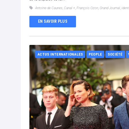
Antoine de Caunes
,
Canal +
,
François Ozon
,
Grand Journal
,
ident
EN SAVOIR PLUS
ACTUS INTERNATIONALES
PEOPLE
SOCIÉTÉ