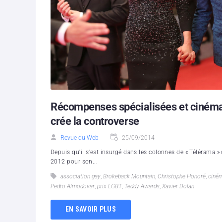
Récompenses spécialisées et cinéma
crée la controverse
Revue du Web
25/09/2014
Depuis qu'il s'est insurgé dans les colonnes de « Télérama »
2012 pour son...
association gay
,
Brokeback Mountain
,
Christophe Honoré
,
ciné
Pedro Almodovar
,
prix LGBT
,
Teddy Awards
,
Xavier Dolan
EN SAVOIR PLUS