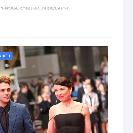
ité sexuelle
,
Romain Duris
,
Une nouvelle amie
VIDÉO