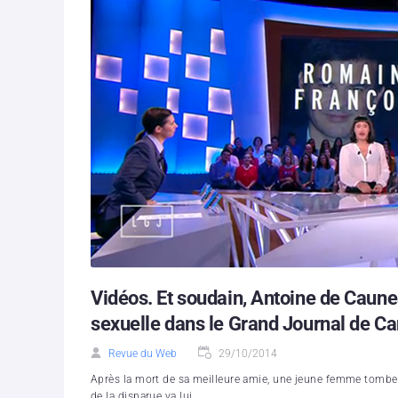
Vidéos. Et soudain, Antoine de Caunes
sexuelle dans le Grand Journal de Ca
Revue du Web
29/10/2014
Après la mort de sa meilleure amie, une jeune femme tombe
de la disparue va lui...