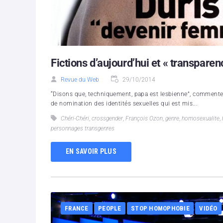
Fictions d’aujourd’hui et « transparen
Revue du Web
29/10/2014
“Disons que, techniquement, papa est lesbienne”, commente e
de nomination des identités sexuelles qui est mis...
Chéri-Chéri
,
crossgender
,
François Ozon
,
genre
,
homosexualite
,
personnages transgenres
EN SAVOIR PLUS
FRANCE
PEOPLE
STOP HOMOPHOBIE
VIDÉO