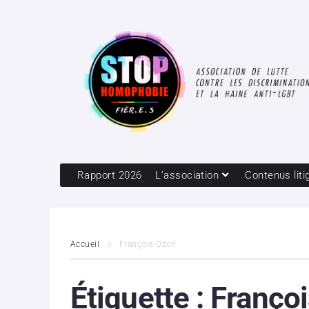
Rapport 2026
L’association
Contenus liti
Accueil
François Ozon
Étiquette :
Franço