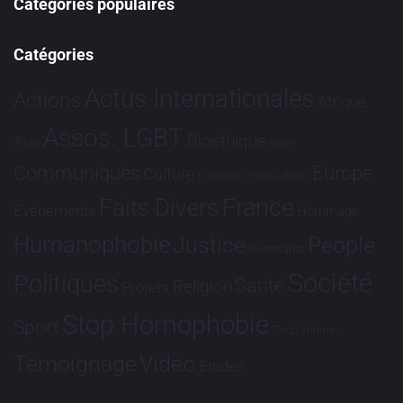
Catégories populaires
Catégories
Actus Internationales
Actions
Afrique
Assos. LGBT
Bioéthique
Asie
Brève
Communiqués
Europe
Culture
Dialogues France-Brésil
France
Faits Divers
Evénements
Hommage
Humanophobie
Justice
People
Partenariat
Société
Politiques
Santé
Religion
Projets
Stop Homophobie
Sport
Tech
Tribune
Vidéo
Témoignage
Études