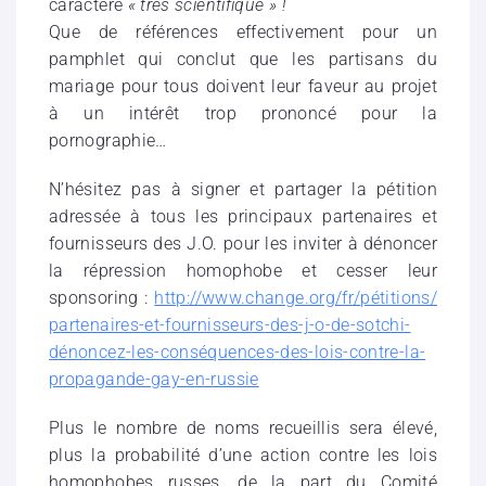
caractère
« très scientifique » !
Que de références effectivement pour un
pamphlet qui conclut que les partisans du
mariage pour tous doivent leur faveur au projet
à un intérêt trop prononcé pour la
pornographie…
N’hésitez pas à signer et partager la pétition
adressée à tous les principaux partenaires et
fournisseurs des J.O. pour les inviter à dénoncer
la répression homophobe et cesser leur
sponsoring :
http://www.change.org/fr/
pétitions/
partenaires-et-fournisseurs
-des-j-o-de-sotchi-
dénonce
z-les-conséquences-des-loi
s-contre-la-
propagande-gay
-en-russie
Plus le nombre de noms recueillis sera élevé,
plus la probabilité d’une action contre les lois
homophobes russes, de la part du Comité