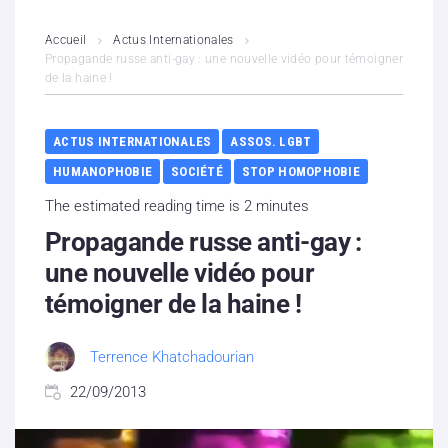
L’association
Accueil
Actus Internationales
Propagande russe anti-gay : une nouvelle vidéo pour témoigner
de la haine !
Contenus litigieux
Nous soutenir
ACTUS INTERNATIONALES
ASSOS. LGBT
HUMANOPHOBIE
SOCIÉTÉ
STOP HOMOPHOBIE
Boutique
The estimated reading time is 2 minutes
Partenaires
Propagande russe anti-gay :
une nouvelle vidéo pour
Contacts
témoigner de la haine !
Hébergement solidaire
Terrence Khatchadourian
22/09/2013