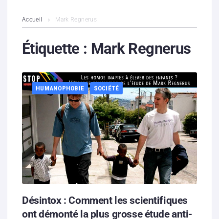
L’association
Accueil
Mark Regnerus
Contenus litigieux
Étiquette :
Mark Regnerus
Nous soutenir
HUMANOPHOBIE
SOCIÉTÉ
Boutique
Partenaires
Contacts
Hébergement solidaire
Désintox : Comment les scientifiques
ont démonté la plus grosse étude anti-