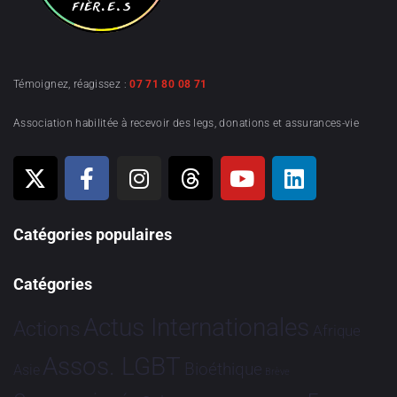
Témoignez, réagissez :
07 71 80 08 71
Association habilitée à recevoir des legs, donations et assurances-vie
Catégories populaires
Catégories
Actus Internationales
Actions
Afrique
Assos. LGBT
Bioéthique
Asie
Brève