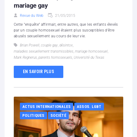
mariage gay
Revue du Web
21/05/2015
Cette "enquête" affirmait, entre autres, que les enfants élevés
par un couple homosexuel étaient plus susceptibles d’être
abusés sexuellement au cours de leur vie.
Brian Powell
,
couple gay
,
désintox
,
maladies sexuellement transmissibles
,
mariage homosexuel
,
Mark Regnerus
,
parents homosexuels
,
Université du Texas
EN SAVOIR PLUS
ACTUS INTERNATIONALES
ASSOS. LGBT
POLITIQUES
SOCIÉTÉ