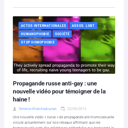
ACTUS INTERNATIONALES
ASSOS. LGBT
HUMANOPHOBIE
SOCIÉTÉ
STOP HOMOPHOBIE
Propagande russe anti-gay : une
nouvelle vidéo pour témoigner de la
haine !
Terrence Khatchadourian
22/09/2013
Une nouvelle vidéo « russe » de propagande anti-homosexuelle
circule actuellement sur nos réseaux affirmant que les