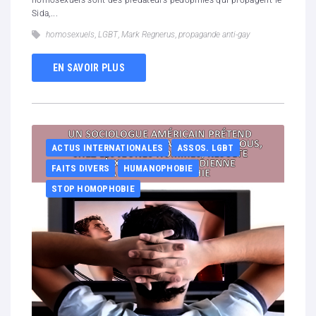
homosexuels sont des prédateurs pédophiles qui propagent le
Sida,...
homosexuels
,
LGBT
,
Mark Regnerus
,
propagande anti-gay
EN SAVOIR PLUS
ACTUS INTERNATIONALES
ASSOS. LGBT
FAITS DIVERS
HUMANOPHOBIE
STOP HOMOPHOBIE