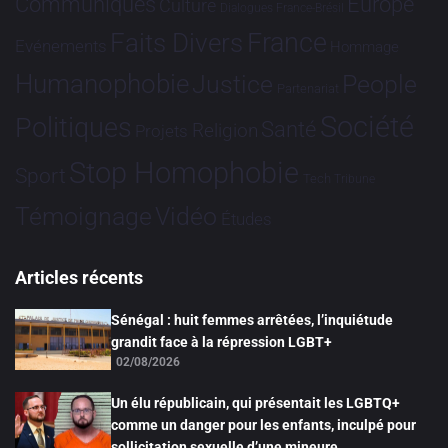
Communiqués
Europe
Culture
Dialogues France-Brésil
France
Faits Divers
Evénements
Hommage
Humanophobie
Justice
People
Partenariat
Société
Politiques
Santé
Religion
Projets
Stop Homophobie
Sport
Tech
Tribune
Vidéo
Témoignage
Études
Articles récents
Sénégal : huit femmes arrêtées, l’inquiétude
grandit face à la répression LGBT+
02/08/2026
Un élu républicain, qui présentait les LGBTQ+
comme un danger pour les enfants, inculpé pour
sollicitation sexuelle d’une mineure