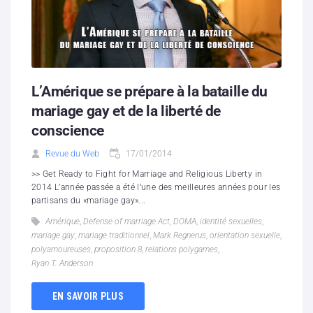
L’Amérique se prépare à la bataille du
mariage gay et de la liberté de
conscience
Revue du Web
17/01/2014
>> Get Ready to Fight for Marriage and Religious Liberty in
2014 L’année passée a été l’une des meilleures années pour les
partisans du «mariage gay»...
Amérique
,
Defense of marriage Act
,
DOMA
,
identité sexuelles
,
mariage gay
,
mariage traditionnel
,
Mark Regnerus
,
orientation sexuelle
,
polyamoureuses
,
proposition 8
,
relations polygames
,
Ryan T. Anderson
EN SAVOIR PLUS