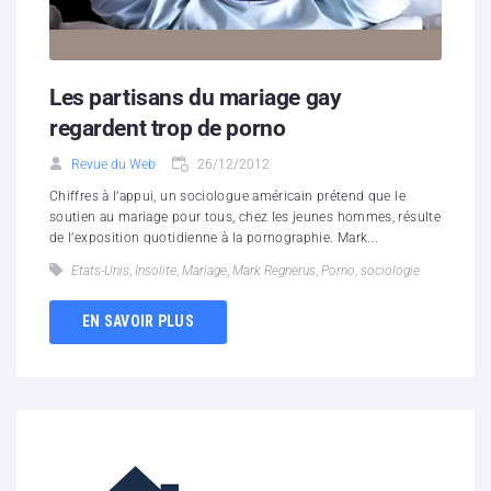
Les partisans du mariage gay
regardent trop de porno
Revue du Web
26/12/2012
Chiffres à l’appui, un sociologue américain prétend que le
soutien au mariage pour tous, chez les jeunes hommes, résulte
de l’exposition quotidienne à la pornographie. Mark...
Etats-Unis
,
Insolite
,
Mariage
,
Mark Regnerus
,
Porno
,
sociologie
EN SAVOIR PLUS