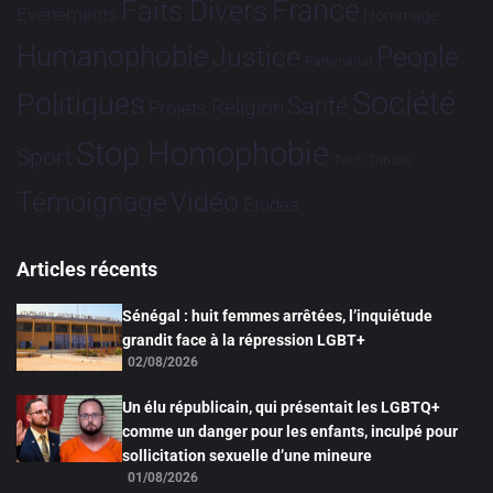
France
Faits Divers
Evénements
Hommage
Humanophobie
Justice
People
Partenariat
Société
Politiques
Santé
Religion
Projets
Stop Homophobie
Sport
Tech
Tribune
Vidéo
Témoignage
Études
Articles récents
Sénégal : huit femmes arrêtées, l’inquiétude
grandit face à la répression LGBT+
02/08/2026
Un élu républicain, qui présentait les LGBTQ+
comme un danger pour les enfants, inculpé pour
sollicitation sexuelle d’une mineure
01/08/2026