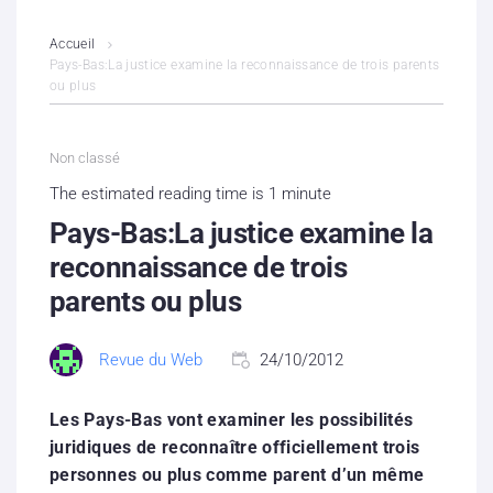
L’association
Accueil
Pays-Bas:La justice examine la reconnaissance de trois parents
ou plus
Contenus litigieux
Nous soutenir
Non classé
The estimated reading time is 1 minute
Boutique
Pays-Bas:La justice examine la
Partenaires
reconnaissance de trois
parents ou plus
Contacts
Revue du Web
24/10/2012
Hébergement solidaire
Les Pays-Bas vont examiner les possibilités
juridiques de reconnaître officiellement trois
personnes ou plus comme parent d’un même