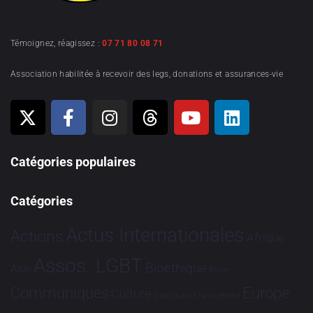
Témoignez, réagissez :
07 71 80 08 71
Association habilitée à recevoir des legs, donations et assurances-vie
Catégories populaires
Catégories
Actus Internationales
Actions
Afrique
Assos. LGBT
Bioéthique
Asie
Brève
Communiqués
Europe
Culture
Dialogues France-Brésil