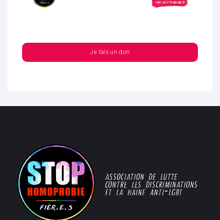
Je fais un don