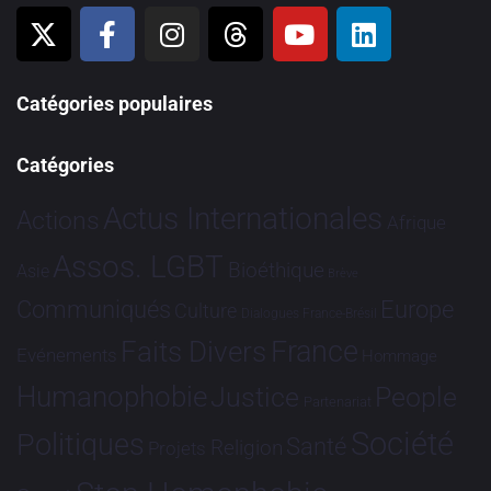
Catégories populaires
Catégories
Actus Internationales
Actions
Afrique
Assos. LGBT
Bioéthique
Asie
Brève
Communiqués
Europe
Culture
Dialogues France-Brésil
France
Faits Divers
Evénements
Hommage
Humanophobie
Justice
People
Partenariat
Société
Politiques
Santé
Religion
Projets