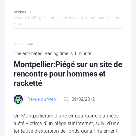
L’association
Accueil
Montpellier:Piégé sur un site de rencontre pour hommes et rac
ketté
Contenus litigieux
Nous soutenir
Non classé
The estimated reading time is 1 minute
Boutique
Montpellier:Piégé sur un site de
Partenaires
rencontre pour hommes et
racketté
Contacts
Revue du Web
09/08/2012
Hébergement solidaire
Un Montpelliérain d’une cinquantaine d’années
a été victime d’un piège sur internet, suivi d’une
tentative d’extorsion de fonds qui a finalement