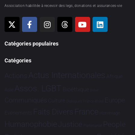
Association habilitée à recevoir des legs, donations et assurances-vie
Catégories populaires
Catégories
Actus Internationales
Actions
Afrique
Assos. LGBT
Bioéthique
Asie
Brève
Communiqués
Europe
Culture
Dialogues France-Brésil
France
Faits Divers
Evénements
Hommage
Humanophobie
Justice
People
Partenariat