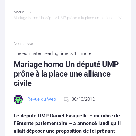
L’association
Accueil
Mariage homo Un député UMP prône à la place une alliance civi
le
Contenus litigieux
Nous soutenir
Non classé
The estimated reading time is 1 minute
Boutique
Mariage homo Un député UMP
Partenaires
prône à la place une alliance
civile
Contacts
Revue du Web
30/10/2012
Hébergement solidaire
Le député UMP Daniel Fasquelle – membre de
l’Entente parlementaire – a annoncé lundi qu’il
allait déposer une proposition de loi prônant