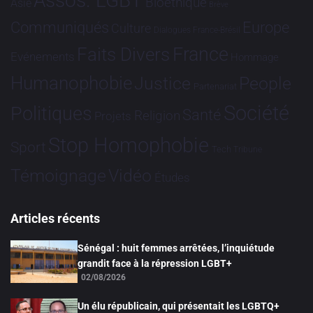
Assos. LGBT
Bioéthique
Asie
Brève
Communiqués
Europe
Culture
Dialogues France-Brésil
France
Faits Divers
Evénements
Hommage
Humanophobie
Justice
People
Partenariat
Société
Politiques
Santé
Religion
Projets
Stop Homophobie
Sport
Tech
Tribune
Vidéo
Témoignage
Études
Articles récents
Sénégal : huit femmes arrêtées, l’inquiétude
grandit face à la répression LGBT+
02/08/2026
Un élu républicain, qui présentait les LGBTQ+