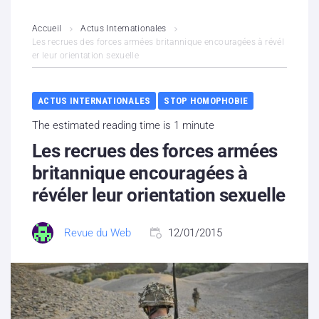
L’association
Accueil
Actus Internationales
Les recrues des forces armées britannique encouragées à révél
er leur orientation sexuelle
Contenus litigieux
Nous soutenir
ACTUS INTERNATIONALES
STOP HOMOPHOBIE
The estimated reading time is 1 minute
Boutique
Les recrues des forces armées
Partenaires
britannique encouragées à
révéler leur orientation sexuelle
Contacts
Revue du Web
12/01/2015
Hébergement solidaire