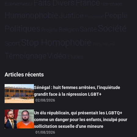
France
Faits Divers
Evénements
Hommage
Humanophobie
Justice
People
Partenariat
Société
Politiques
Santé
Religion
Projets
Stop Homophobie
Sport
Tech
Tribune
Vidéo
Témoignage
Études
Articles récents
Sénégal : huit femmes arrêtées, l’inquiétude
grandit face à la répression LGBT+
02/08/2026
Un élu républicain, qui présentait les LGBTQ+
comme un danger pour les enfants, inculpé pour
sollicitation sexuelle d’une mineure
01/08/2026