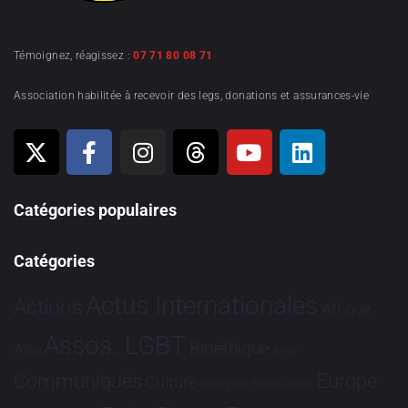
Témoignez, réagissez :
07 71 80 08 71
Association habilitée à recevoir des legs, donations et assurances-vie
Catégories populaires
Catégories
Actus Internationales
Actions
Afrique
Assos. LGBT
Bioéthique
Asie
Brève
Communiqués
Europe
Culture
Dialogues France-Brésil