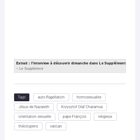
Extrait : l’interview à découvrir dimanche dans Le Supplément
– Le Supplément
auto-flagellation
homosexualite
Tags
Jésus de Nazareth
Krzysztof Olaf Charamsa
orientation sexuelle
pape François
religieux
théologiens
vatican