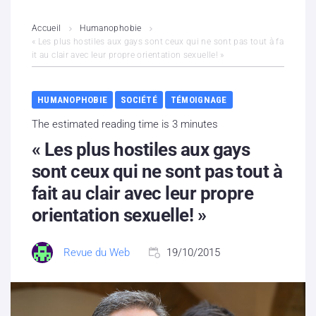
L’association
Accueil
Humanophobie
« Les plus hostiles aux gays sont ceux qui ne sont pas tout à fa
it au clair avec leur propre orientation sexuelle! »
Contenus litigieux
Nous soutenir
HUMANOPHOBIE
SOCIÉTÉ
TÉMOIGNAGE
The estimated reading time is 3 minutes
Boutique
« Les plus hostiles aux gays
Partenaires
sont ceux qui ne sont pas tout à
fait au clair avec leur propre
Contacts
orientation sexuelle! »
Hébergement solidaire
Revue du Web
19/10/2015