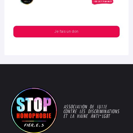
Je fais un don