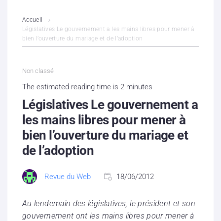
L’association
Accueil
Législatives Le gouvernement a les mains libres pour mener à
bien l’ouverture du mariage et de l’adoption
Contenus litigieux
Nous soutenir
Non classé
The estimated reading time is 2 minutes
Boutique
Législatives Le gouvernement a
Partenaires
les mains libres pour mener à
bien l’ouverture du mariage et
Contacts
de l’adoption
Hébergement solidaire
Revue du Web
18/06/2012
Au lendemain des législatives, le président et son
gouvernement ont les mains libres pour mener à