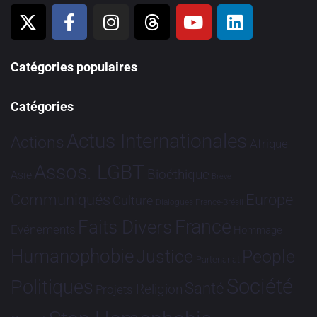
Catégories populaires
Catégories
Actus Internationales
Actions
Afrique
Assos. LGBT
Bioéthique
Asie
Brève
Communiqués
Europe
Culture
Dialogues France-Brésil
France
Faits Divers
Evénements
Hommage
Humanophobie
Justice
People
Partenariat
Société
Politiques
Santé
Religion
Projets