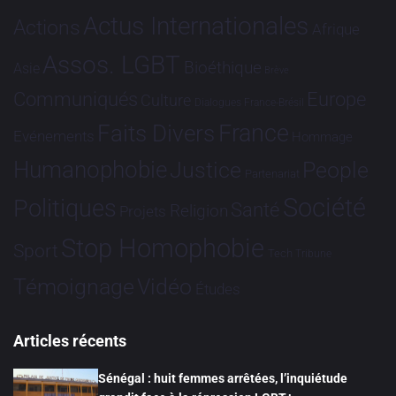
Actus Internationales
Actions
Afrique
Assos. LGBT
Bioéthique
Asie
Brève
Communiqués
Europe
Culture
Dialogues France-Brésil
France
Faits Divers
Evénements
Hommage
Humanophobie
Justice
People
Partenariat
Société
Politiques
Santé
Religion
Projets
Stop Homophobie
Sport
Tech
Tribune
Vidéo
Témoignage
Études
Articles récents
Sénégal : huit femmes arrêtées, l’inquiétude