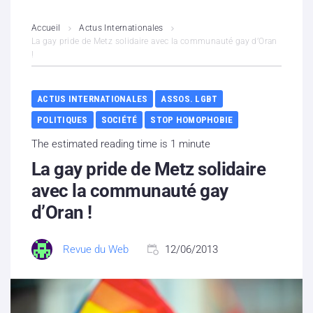
L’association
Accueil
Actus Internationales
La gay pride de Metz solidaire avec la communauté gay d’Oran
!
Contenus litigieux
Nous soutenir
ACTUS INTERNATIONALES
ASSOS. LGBT
POLITIQUES
SOCIÉTÉ
STOP HOMOPHOBIE
Boutique
The estimated reading time is 1 minute
Partenaires
La gay pride de Metz solidaire
avec la communauté gay
Contacts
d’Oran !
Hébergement solidaire
Revue du Web
12/06/2013