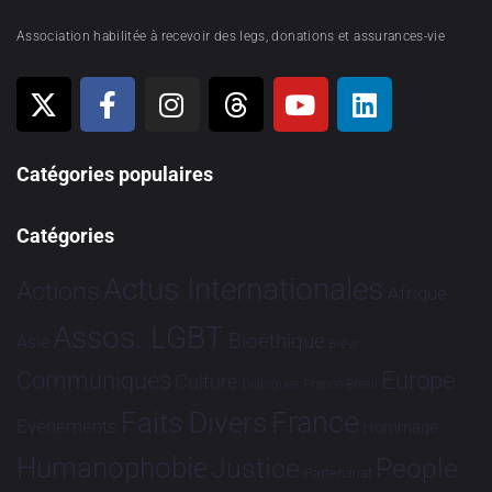
Association habilitée à recevoir des legs, donations et assurances-vie
Catégories populaires
Catégories
Actus Internationales
Actions
Afrique
Assos. LGBT
Bioéthique
Asie
Brève
Communiqués
Europe
Culture
Dialogues France-Brésil
France
Faits Divers
Evénements
Hommage
Humanophobie
Justice
People
Partenariat