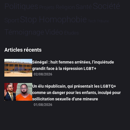
Société
Politiques
Santé
Religion
Projets
Stop Homophobie
Sport
Tech
Tribune
Vidéo
Témoignage
Études
Articles récents
Sénégal : huit femmes arrêtées, l’inquiétude
grandit face à la répression LGBT+
02/08/2026
Un élu républicain, qui présentait les LGBTQ+
comme un danger pour les enfants, inculpé pour
sollicitation sexuelle d’une mineure
01/08/2026