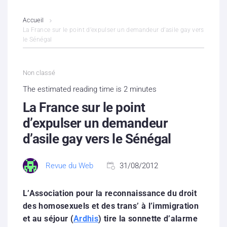
L’association
Accueil
La France sur le point d’expulser un demandeur d’asile gay vers
le Sénégal
Contenus litigieux
Nous soutenir
Non classé
The estimated reading time is 2 minutes
Boutique
La France sur le point
Partenaires
d’expulser un demandeur
d’asile gay vers le Sénégal
Contacts
Revue du Web
31/08/2012
Hébergement solidaire
L’Association pour la reconnaissance du droit
des homosexuels et des trans’ à l’immigration
et au séjour (
Ardhis
) tire la sonnette d’alarme