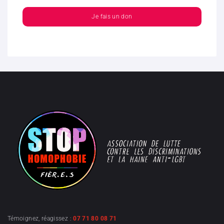
Je fais un don
Témoignez, réagissez :
07 71 80 08 71