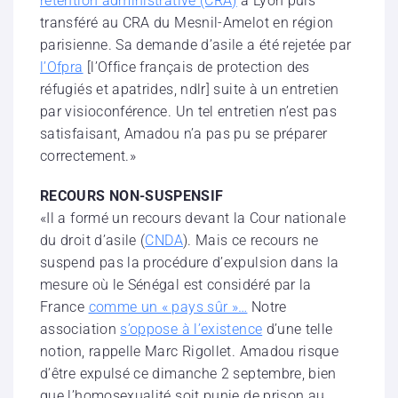
rétention administrative (CRA)
à Lyon puis
transféré au CRA du Mesnil-Amelot en région
parisienne. Sa demande d’asile a été rejetée par
l’Ofpra
[l’Office français de protection des
réfugiés et apatrides, ndlr] suite à un entretien
par visioconférence. Un tel entretien n’est pas
satisfaisant, Amadou n’a pas pu se préparer
correctement.»
RECOURS NON-SUSPENSIF
«Il a formé un recours devant la Cour nationale
du droit d’asile (
CNDA
). Mais ce recours ne
suspend pas la procédure d’expulsion dans la
mesure où le Sénégal est considéré par la
France
comme un « pays sûr »…
Notre
association
s’oppose à l’existence
d’une telle
notion, rappelle Marc Rigollet. Amadou risque
d’être expulsé ce dimanche 2 septembre, bien
que l’homosexualité soit punie de prison au