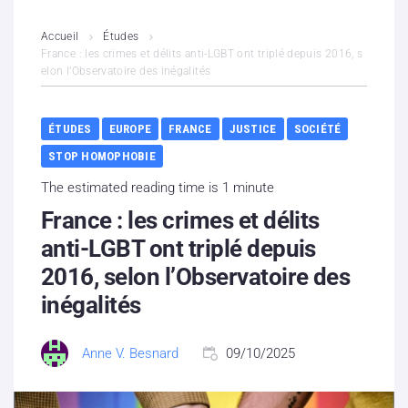
L’association
Accueil
Études
France : les crimes et délits anti-LGBT ont triplé depuis 2016, s
elon l’Observatoire des inégalités
Contenus litigieux
Nous soutenir
ÉTUDES
EUROPE
FRANCE
JUSTICE
SOCIÉTÉ
STOP HOMOPHOBIE
Boutique
The estimated reading time is 1 minute
Partenaires
France : les crimes et délits
anti-LGBT ont triplé depuis
Contacts
2016, selon l’Observatoire des
inégalités
Hébergement solidaire
Anne V. Besnard
09/10/2025