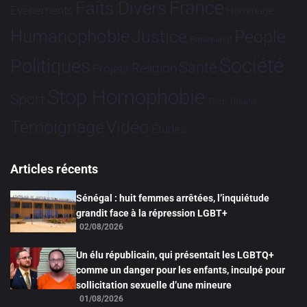
France
Faits Divers
Evénements
Hommage
Humanophobie
Justice
People
Partenariat
Société
Politiques
Santé
Religion
Projets
Stop Homophobie
Sport
Tech
Tribune
Vidéo
Témoignage
Études
Articles récents
Sénégal : huit femmes arrêtées, l’inquiétude
grandit face à la répression LGBT+
02/08/2026
Un élu républicain, qui présentait les LGBTQ+
comme un danger pour les enfants, inculpé pour
sollicitation sexuelle d’une mineure
01/08/2026