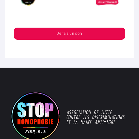
Je fais un don