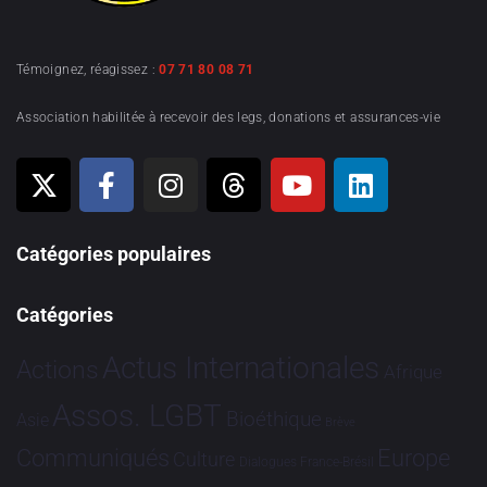
Témoignez, réagissez :
07 71 80 08 71
Association habilitée à recevoir des legs, donations et assurances-vie
Catégories populaires
Catégories
Actus Internationales
Actions
Afrique
Assos. LGBT
Bioéthique
Asie
Brève
Communiqués
Europe
Culture
Dialogues France-Brésil