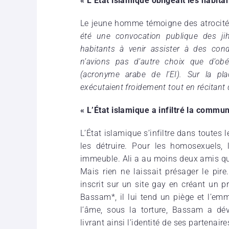
« L’État islamique obligeait les habit
Le jeune homme témoigne des atrocités
été une convocation publique des jih
habitants à venir assister à des co
n’avions pas d’autre choix que d’ob
(acronyme arabe de l’EI). Sur la plac
exécutaient froidement tout en récitant
« L’État islamique a infiltré la commu
L’État islamique s’infiltre dans toute
les détruire. Pour les homosexuels, l
immeuble. Ali a au moins deux amis qui
Mais rien ne laissait présager le pire. 
inscrit sur un site gay en créant un p
Bassam*, il lui tend un piège et l’em
l’âme, sous la torture, Bassam a dévo
livrant ainsi l’identité de ses partenaire