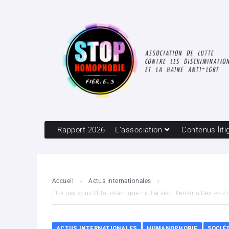
Rapport 2026
L’association
Contenus liti
Accueil
Actus Internationales
Être gay sous l’État islamique : « J’ai vécu l’enfer à Deir ez-
ACTUS INTERNATIONALES
HUMANOPHOBIE
SOCIÉ