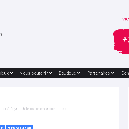
gieux
Nous soutenir
Boutique
Partenaires
Con
Zor, et à Beyrouth le cauchemar continue »
TÉ
TÉMOIGNAGE