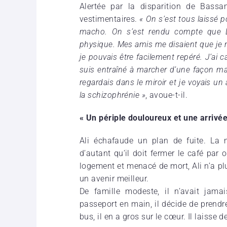
Alertée par la disparition de Bas
vestimentaires.
« On s’est tous laissé 
macho. On s’est rendu compte que Da
physique. Mes amis me disaient que je me 
je pouvais être facilement repéré. J’ai
suis entraîné à marcher d’une façon ma
regardais dans le miroir et je voyais u
la schizophrénie »
, avoue-t-il.
« Un périple douloureux et une arrivé
Ali échafaude un plan de fuite. La 
d’autant qu’il doit fermer le café par 
logement et menacé de mort, Ali n’a pl
un avenir meilleur.
De famille modeste, il n’avait jama
passeport en main, il décide de prendr
bus, il en a gros sur le cœur. Il laisse d