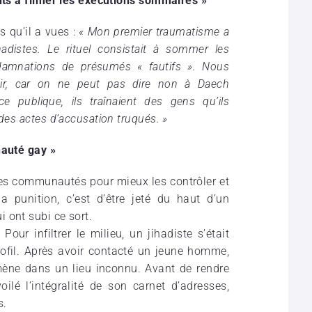
ants à filmer les exécutions sommaires »
 qu’il a vues :
« Mon premier traumatisme a
adistes. Le rituel consistait à sommer les
ndamnations de présumés « fautifs ». Nous
éir, car on ne peut pas dire non à Daech
e publique, ils traînaient des gens qu’ils
 des actes d’accusation truqués. »
nauté gay »
s les communautés pour mieux les contrôler et
a punition, c’est d’être jeté du haut d’un
 ont subi ce sort.
Pour infiltrer le milieu, un jihadiste s’était
rofil. Après avoir contacté un jeune homme,
mène dans un lieu inconnu. Avant de rendre
ilé l’intégralité de son carnet d’adresses,
s.