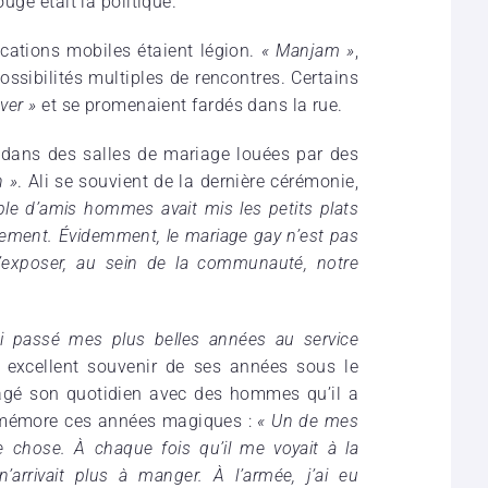
ouge était la politique.
ications mobiles étaient légion.
« Manjam »
,
ossibilités multiples de rencontres. Certains
ver »
et se promenaient fardés dans la rue.
s dans des salles de mariage louées par des
n »
. Ali se souvient de la dernière cérémonie,
le d’amis hommes avait mis les petits plats
gement. Évidemment, le mariage gay n’est pas
’exposer, au sein de la communauté, notre
ai passé mes plus belles années au service
xcellent souvenir de ses années sous le
tagé son quotidien avec des hommes qu’il a
 remémore ces années magiques :
« Un de mes
 chose. À chaque fois qu’il me voyait à la
 n’arrivait plus à manger. À l’armée, j’ai eu