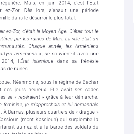
égulière. Mais, en juin 2014, c’est l’État
r ez-Zor. Dès lors, s’ensuit une période
ille dans le désarroi le plus total.
r ez-Zor, c’était le Moyen Âge. C’était tout le
attirés par les ruines de Mari. La ville était un
mmunautés. Chaque année, les Arméniens
martyrs arméniens »
, se souvient-il avec une
2014, l’
État islamique
dans sa frénésie
tas de ruines.
taboue. Néanmoins, sous le régime de Bachar
 des jours heureux. Elle avait ses codes
mes se
« repéraient »
grâce à leur démarche.
e féminine, je m’approchais et lui demandais
-il. À Damas, plusieurs quartiers de « drague »
Kassioun (mont Kassioun) qui surplombe la
rtaient au nez et à la barbe des soldats du