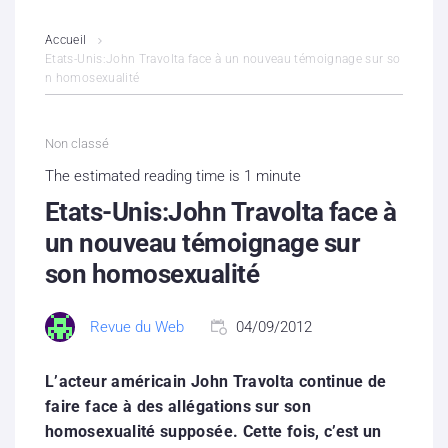
L’association
Accueil
Etats-Unis:John Travolta face à un nouveau témoignage sur so
n homosexualité
Contenus litigieux
Nous soutenir
Non classé
The estimated reading time is 1 minute
Boutique
Etats-Unis:John Travolta face à
Partenaires
un nouveau témoignage sur
son homosexualité
Contacts
Revue du Web
04/09/2012
Hébergement solidaire
L’acteur américain John Travolta continue de
faire face à des allégations sur son
homosexualité supposée. Cette fois, c’est un