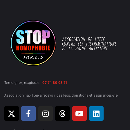
Témoignez, réagissez :
07 71 80 08 71
Association habilitée à recevoir des legs, donations et assurances-vie