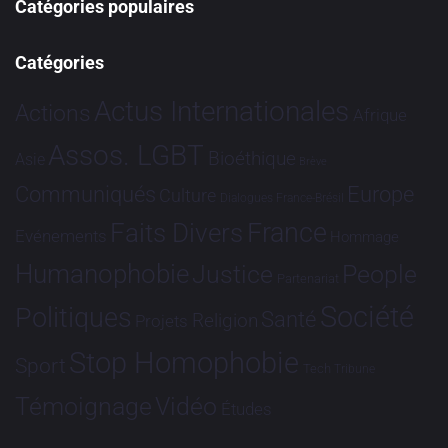
Catégories populaires
Catégories
Actus Internationales
Actions
Afrique
Assos. LGBT
Bioéthique
Asie
Brève
Communiqués
Europe
Culture
Dialogues France-Brésil
France
Faits Divers
Evénements
Hommage
Humanophobie
Justice
People
Partenariat
Société
Politiques
Santé
Religion
Projets
Stop Homophobie
Sport
Tech
Tribune
Vidéo
Témoignage
Études