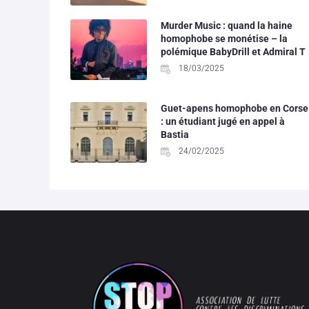
Murder Music : quand la haine
homophobe se monétise – la
polémique BabyDrill et Admiral T
18/03/2025
Guet-apens homophobe en Corse
: un étudiant jugé en appel à
Bastia
24/02/2025