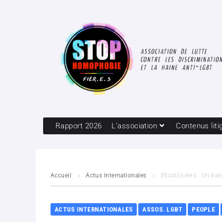
Rapport 2026
L’association
Contenus liti
Accueil
Actus Internationales
#EastEnders : Un bai
ACTUS INTERNATIONALES
ASSOS. LGBT
PEOPLE