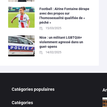
Football : Aïrine Fontaine dérape
avec des propos sur
l’homosexualité qualifiée de «
péché »
15/03/2025
Nice : un militant LGBTQIA+
violemment agressé dans un
guet-apens
14/02/2025
Catégories populaires
Ar
Catégories