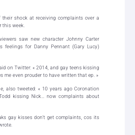
 their shock at receiving complaints over a
r this week.
 viewers saw new character Johnny Carter
is feelings for Danny Pennant (Gary Lucy)
id on Twitter: « 2014, and gay teens kissing
s me even prouder to have written that ep. »
le, also tweeted: « 10 years ago Coronation
 Todd kissing Nick… now complaints about
oaks gay kisses don’t get complaints, cos its
wrote.