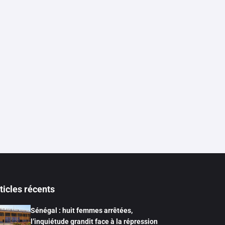
ticles récents
Sénégal : huit femmes arrêtées,
l’inquiétude grandit face à la répression