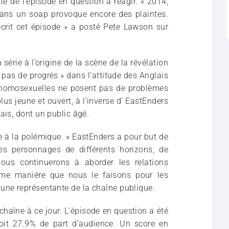
ste de l’épisode en question à réagir. « 2014,
dans un soap provoque encore des plaintes.
écrit cet épisode » a posté Pete Lawson sur
 série à l’origine de la scène de la révélation
a pas de progrès » dans l’attitude des Anglais
s homosexuelles ne posent pas de problèmes
plus jeune et ouvert, à l’inverse d’ EastEnders
ais, dont un public âgé.
e à la polémique. « EastEnders a pour but de
 des personnages de différents horizons, de
 Nous continuerons à aborder les relations
me manière que nous le faisons pour les
une représentante de la chaîne publique.
chaîne à ce jour. L’épisode en question a été
soit 27.9% de part d’audience. Un score en