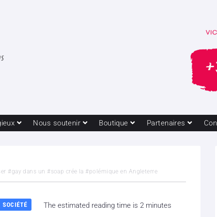
gieux
Nous soutenir
Boutique
Partenaires
Con
ser #gay dans un #soap crée la #polémique en Angleterre
SOCIÉTÉ
The estimated reading time is 2 minutes