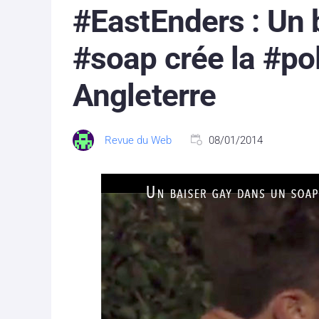
#EastEnders : Un 
#soap crée la #p
Angleterre
Revue du Web
08/01/2014