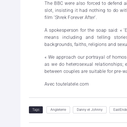
The BBC were also forced to defend a
slot, insisting it had nothing to do w
film ‘Shrek Forever After’.
A spokesperson for the soap said: « ‘Ea
means including and telling stori
backgrounds, faiths, religions and sexu
« We approach our portrayal of homose
as we do heterosexual relationships; e
between couples are suitable for pre-w
Avec toutelatele.com
Angleterre
Danny et Johnny
EastEnde
Tags