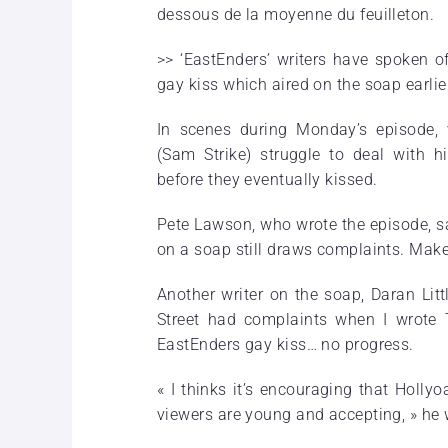
dessous de la moyenne du feuilleton.
>> ‘EastEnders’ writers have spoken of
gay kiss which aired on the soap earlie
In scenes during Monday’s episode,
(Sam Strike) struggle to deal with h
before they eventually kissed.
Pete Lawson, who wrote the episode, sa
on a soap still draws complaints. Make
Another writer on the soap, Daran Litt
Street had complaints when I wrote
EastEnders gay kiss… no progress.
« I thinks it’s encouraging that Holly
viewers are young and accepting, » he 