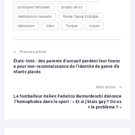
politiques familiales
projets de loi
réattribution sexuelle
Recep Tayyip Erdoğan
répression
trans
Turquie
urquie
Previous article
États-Unis : des parents d’accueil perdent leur licenc
e pour non-reconnaissance de l’identité de genre d’e
nfants placés
Next article
Le footballeur italien Federico Bernardeschi dénonce
l’homophobie dans le sport : « Et si j’étais gay ? Où es
t le problème ? »