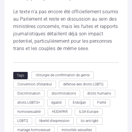
Le texte n’a pas encore été officiellement soumis
au Parlement et reste en discussion au sein des
ministères concernés, mais les fuites et rapports
journalistiques détaillent déjà son impact
potentiel, particulièrement pour les personnes
trans et les couples de même sexe.
chirurgie de confirmation de genre
Tags
Convention d’Istanbul
défense des droits LGBTQ
Discrimination
discriminations
droits humains
droits LGBTQ+
égalité
Erdoğan
Fierté
homosexualité
HÜDAPAR
ILGA-Europe
LGBTQ
liberté d’expression
loi anti-lgbt
mariage homosexuel
minorités sexuelles