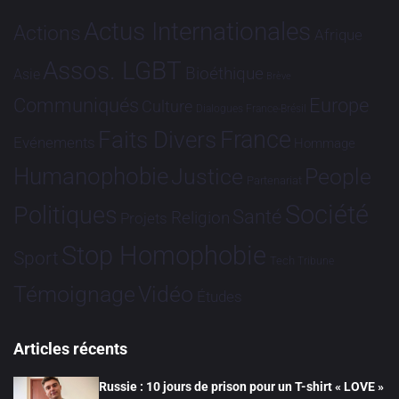
Actus Internationales
Actions
Afrique
Assos. LGBT
Bioéthique
Asie
Brève
Communiqués
Europe
Culture
Dialogues France-Brésil
France
Faits Divers
Evénements
Hommage
Humanophobie
Justice
People
Partenariat
Société
Politiques
Santé
Religion
Projets
Stop Homophobie
Sport
Tech
Tribune
Vidéo
Témoignage
Études
Articles récents
Russie : 10 jours de prison pour un T-shirt « LOVE »