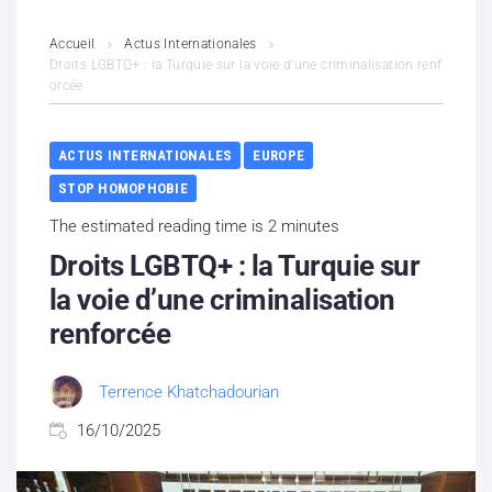
L’association
Accueil
Actus Internationales
Droits LGBTQ+ : la Turquie sur la voie d’une criminalisation renf
orcée
Contenus litigieux
Nous soutenir
ACTUS INTERNATIONALES
EUROPE
STOP HOMOPHOBIE
Boutique
The estimated reading time is 2 minutes
Partenaires
Droits LGBTQ+ : la Turquie sur
la voie d’une criminalisation
Contacts
renforcée
Hébergement solidaire
Terrence Khatchadourian
16/10/2025