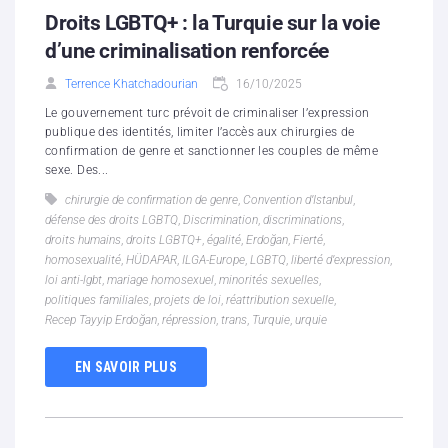
Droits LGBTQ+ : la Turquie sur la voie
d’une criminalisation renforcée
Terrence Khatchadourian
16/10/2025
Le gouvernement turc prévoit de criminaliser l’expression
publique des identités, limiter l’accès aux chirurgies de
confirmation de genre et sanctionner les couples de même
sexe. Des...
chirurgie de confirmation de genre
,
Convention d’Istanbul
,
défense des droits LGBTQ
,
Discrimination
,
discriminations
,
droits humains
,
droits LGBTQ+
,
égalité
,
Erdoğan
,
Fierté
,
homosexualité
,
HÜDAPAR
,
ILGA-Europe
,
LGBTQ
,
liberté d’expression
,
loi anti-lgbt
,
mariage homosexuel
,
minorités sexuelles
,
politiques familiales
,
projets de loi
,
réattribution sexuelle
,
Recep Tayyip Erdoğan
,
répression
,
trans
,
Turquie
,
urquie
EN SAVOIR PLUS