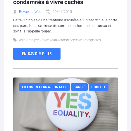
condamnés à vivre cachés
Revue du Web
09/11/2015
Cette Chinoise d'une trentaine d'années a "un secret": elle porte
des pantalons, se présente comme un homme au bureau et
son fils l'appelle "papa".
Asia Catalyst
,
Chine
,
réattribution sexuelle
,
transgenres
EN SAVOIR PLUS
ACTUS INTERNATIONALES
SANTÉ
SOCIÉTÉ