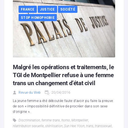
FRANCE
JUSTICE
SOCIÉTÉ
STOP HOMOPHOBIE
Malgré les opérations et traitements, le
TGI de Montpellier refuse à une femme
trans un changement d’état civil
Revue du Web
20/04/2016
La jeune femme a été déboutée faute d’avoir pu faire la preuve
de son « impossibilité définitive de procréer dans son sexe
d'origine ».
Discrimination
,
femme trans
,
homo
,
Montpellier
,
réattribution sexuelle
,
stérilisation
,
Sun Hee Yoon
,
trans
,
transsexuel
,