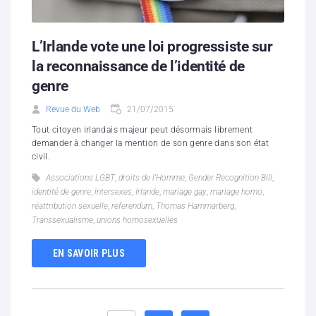
L’Irlande vote une loi progressiste sur
la reconnaissance de l’identité de
genre
Revue du Web
21/07/2015
Tout citoyen irlandais majeur peut désormais librement
demander à changer la mention de son genre dans son état
civil.
Associations LGBT
,
droits de l'Homme
,
Gender Recognition Bill
,
identité de genre
,
intersexes
,
Irlande
,
mariage gay
,
mariage homo
,
réattribution sexuelle
,
referendum
,
Thomas Hammarberg
,
Transsexualisme
,
unions homosexuelles
EN SAVOIR PLUS