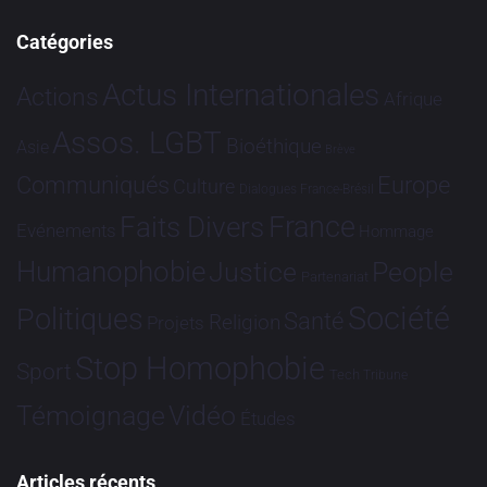
Catégories
Actus Internationales
Actions
Afrique
Assos. LGBT
Bioéthique
Asie
Brève
Communiqués
Europe
Culture
Dialogues France-Brésil
France
Faits Divers
Evénements
Hommage
Humanophobie
Justice
People
Partenariat
Société
Politiques
Santé
Religion
Projets
Stop Homophobie
Sport
Tech
Tribune
Vidéo
Témoignage
Études
Articles récents