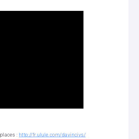
places :
http://fr.ulule.com/davincivs/