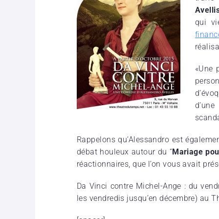
Avelli
qui v
finan
réalis
«Une p
perso
d’évo
d’une
scanda
Rappelons qu’Alessandro est également 
débat houleux autour du “
Mariage pou
réactionnaires, que l’on vous avait prés
Da Vinci contre Michel-Ange : du ven
les vendredis jusqu’en décembre
) au T