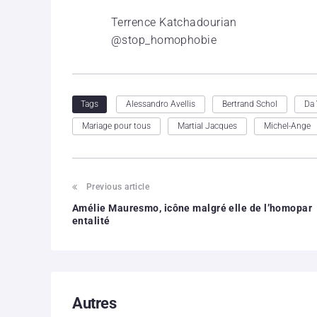
Terrence Katchadourian
@stop_homophobie
Alessandro Avellis
Bertrand Schol
Da 
Tags
Mariage pour tous
Martial Jacques
Michel-Ange
Previous article
Amélie Mauresmo, icône malgré elle de l’homopar
entalité
Autres