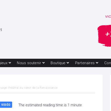
gieux
Nous soutenir
Boutique
Partenaires
Con
oyage théâtral au cœur de la Renaissance
VIDÉO
The estimated reading time is 1 minute