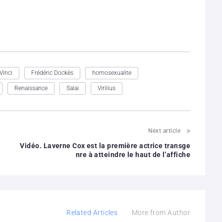
Vinci
Frédéric Dockès
homosexualite
Renaissance
Salai
Virilius
Next article
Vidéo. Laverne Cox est la première actrice transge
nre à atteindre le haut de l’affiche
Related Articles
More from Author