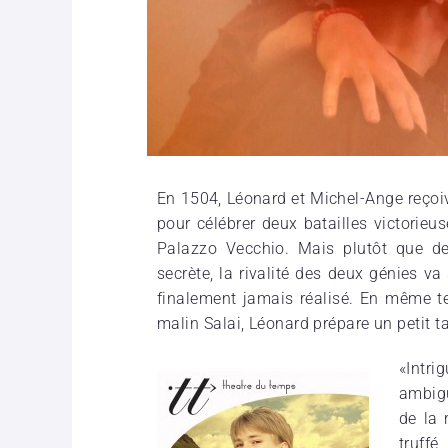
En 1504, Léonard et Michel-Ange reç
pour célébrer deux batailles victorieu
Palazzo Vecchio. Mais plutôt que de 
secrète, la rivalité des deux génies va
finalement jamais réalisé. En même te
malin Salai, Léonard prépare un petit ta
«Intr
ambig
de la 
truff