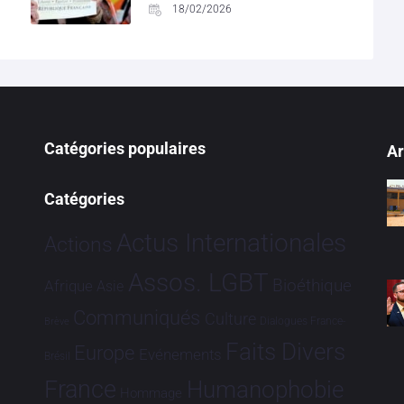
18/02/2026
Catégories populaires
Ar
Catégories
Actus Internationales
Actions
Assos. LGBT
Bioéthique
Afrique
Asie
Communiqués
Culture
Dialogues France-
Brève
Faits Divers
Europe
Evénements
Brésil
France
Humanophobie
Hommage