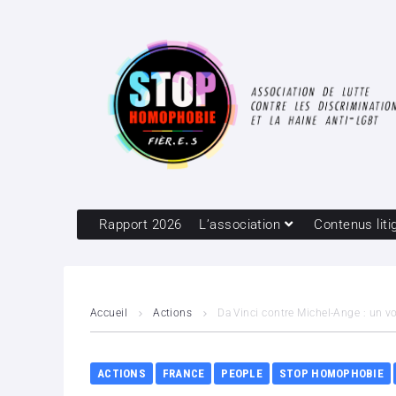
Rapport 2026
L’association
Contenus liti
Accueil
Actions
Da Vinci contre Michel-Ange : un v
ACTIONS
FRANCE
PEOPLE
STOP HOMOPHOBIE