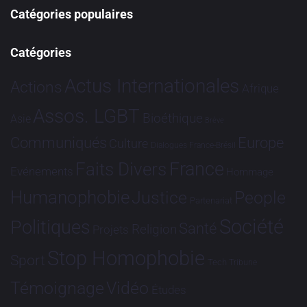
Catégories populaires
Catégories
Actus Internationales
Actions
Afrique
Assos. LGBT
Bioéthique
Asie
Brève
Communiqués
Europe
Culture
Dialogues France-Brésil
France
Faits Divers
Evénements
Hommage
Humanophobie
Justice
People
Partenariat
Société
Politiques
Santé
Religion
Projets
Stop Homophobie
Sport
Tech
Tribune
Vidéo
Témoignage
Études