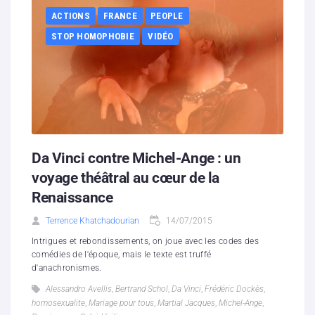
ACTIONS
FRANCE
PEOPLE
STOP HOMOPHOBIE
VIDÉO
Da Vinci contre Michel-Ange : un
voyage théâtral au cœur de la
Renaissance
Terrence Khatchadourian
14/07/2015
Intrigues et rebondissements, on joue avec les codes des
comédies de l'époque, mais le texte est truffé
d'anachronismes.
Alessandro Avellis
,
Bertrand Schol
,
Da Vinci
,
Frédéric Dockès
,
homosexualite
,
Mariage pour tous
,
Martial Jacques
,
Michel-Ange
,