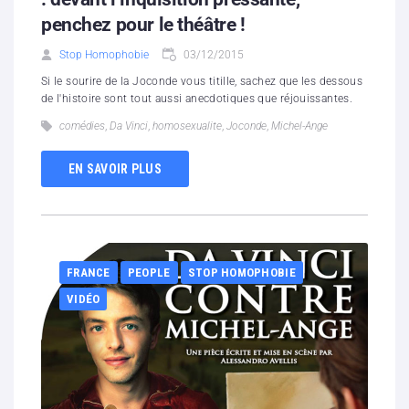
penchez pour le théâtre !
Stop Homophobie
03/12/2015
Si le sourire de la Joconde vous titille, sachez que les dessous
de l'histoire sont tout aussi anecdotiques que réjouissantes.
comédies
,
Da Vinci
,
homosexualite
,
Joconde
,
Michel-Ange
EN SAVOIR PLUS
FRANCE
PEOPLE
STOP HOMOPHOBIE
VIDÉO