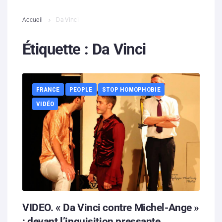
L’association
Accueil
Da Vinci
Contenus litigieux
Étiquette :
Da Vinci
Nous soutenir
FRANCE
PEOPLE
STOP HOMOPHOBIE
Boutique
VIDÉO
Partenaires
Contacts
Hébergement solidaire
VIDEO. « Da Vinci contre Michel-Ange »
: devant l’inquisition pressante,