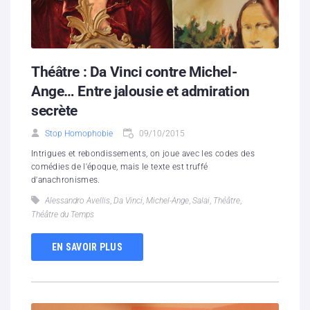
Théâtre : Da Vinci contre Michel-
Ange… Entre jalousie et admiration
secrète
Stop Homophobie
09/10/2015
Intrigues et rebondissements, on joue avec les codes des
comédies de l'époque, mais le texte est truffé
d'anachronismes.
Alessandro Avellis
,
Da Vinci
,
Michel-Ange
,
Salai
,
Théâtre
,
Théâtre du Temps
EN SAVOIR PLUS