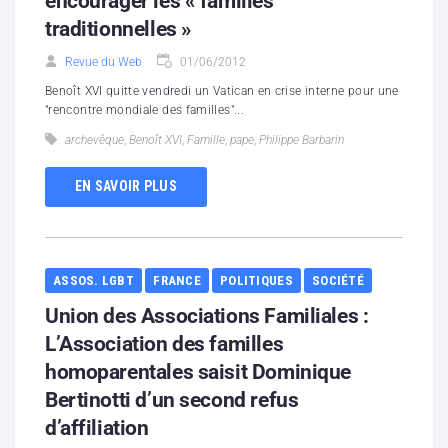
encourager les « familles
traditionnelles »
Revue du Web
01/06/2012
Benoît XVI quitte vendredi un Vatican en crise interne pour une
"rencontre mondiale des familles"...
archevêque
,
Benoît XVI
,
Famille
,
pape
,
Philippe Barbarin
EN SAVOIR PLUS
ASSOS. LGBT
FRANCE
POLITIQUES
SOCIÉTÉ
Union des Associations Familiales :
L’Association des familles
homoparentales saisit Dominique
Bertinotti d’un second refus
d’affiliation