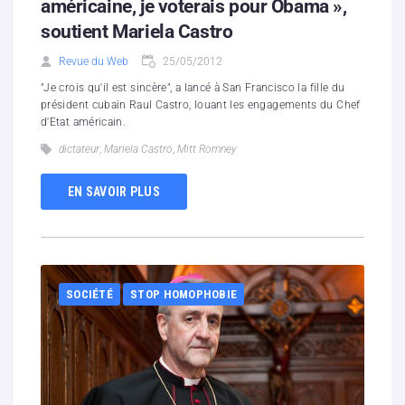
américaine, je voterais pour Obama »,
soutient Mariela Castro
Revue du Web
25/05/2012
"Je crois qu'il est sincère", a lancé à San Francisco la fille du
président cubain Raul Castro, louant les engagements du Chef
d'Etat américain.
dictateur
,
Mariela Castro
,
Mitt Romney
EN SAVOIR PLUS
SOCIÉTÉ
STOP HOMOPHOBIE