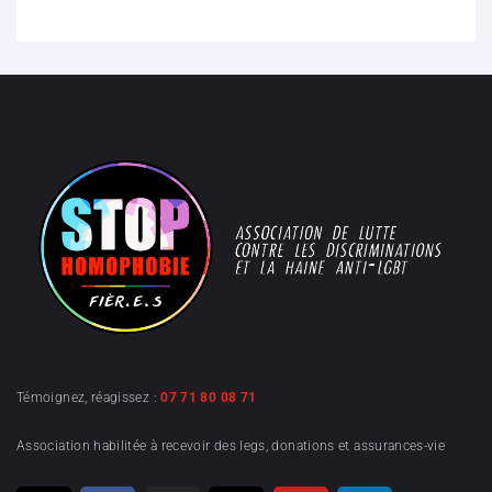
Témoignez, réagissez :
07 71 80 08 71
Association habilitée à recevoir des legs, donations et assurances-vie