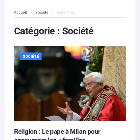
L’association
Accueil
Société
Page 1 350
Contenus litigieux
Catégorie :
Société
Nous soutenir
SOCIÉTÉ
Boutique
Partenaires
Contacts
Hébergement solidaire
Religion : Le pape à Milan pour