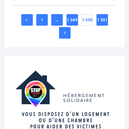
1
…
1 349
1 350
1 351