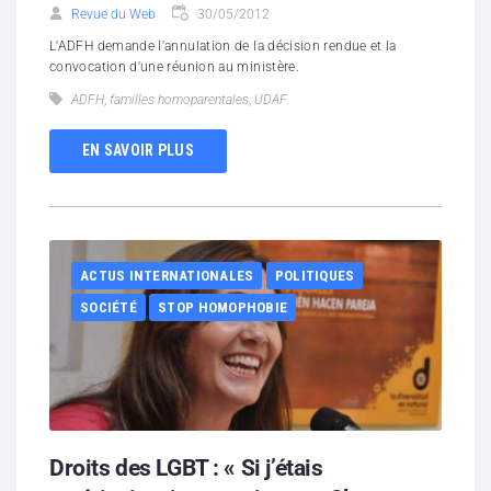
Revue du Web
30/05/2012
L'ADFH demande l'annulation de la décision rendue et la
convocation d'une réunion au ministère.
ADFH
,
familles homoparentales
,
UDAF
EN SAVOIR PLUS
ACTUS INTERNATIONALES
POLITIQUES
SOCIÉTÉ
STOP HOMOPHOBIE
Droits des LGBT : « Si j’étais