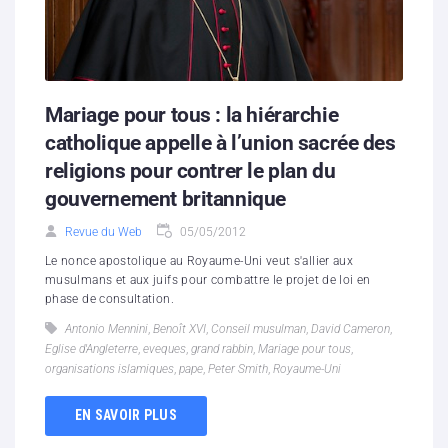
Mariage pour tous : la hiérarchie
catholique appelle à l’union sacrée des
religions pour contrer le plan du
gouvernement britannique
Revue du Web
05/05/2012
Le nonce apostolique au Royaume-Uni veut s'allier aux
musulmans et aux juifs pour combattre le projet de loi en
phase de consultation.
Antonio Mennini
,
Benoît XVI
,
Conseil musulman
,
David Cameron
,
Eglise d'Angleterre
,
eveques
,
grand rabbin
,
Mariage pour tous
,
organisations islamiques
,
pape
,
Peter Smith
,
Royaume-Uni
EN SAVOIR PLUS