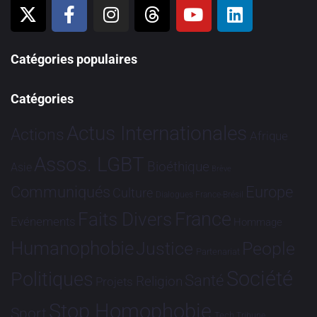
Catégories populaires
Catégories
Actus Internationales
Actions
Afrique
Assos. LGBT
Bioéthique
Asie
Brève
Communiqués
Europe
Culture
Dialogues France-Brésil
France
Faits Divers
Evénements
Hommage
Humanophobie
Justice
People
Partenariat
Société
Politiques
Santé
Religion
Projets
Stop Homophobie
Sport
Tech
Tribune