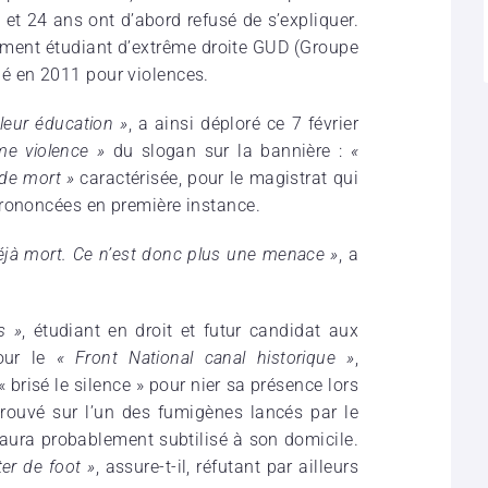
t 24 ans ont d’abord refusé de s’expliquer.
ment étudiant d’extrême droite GUD (Groupe
é en 2011 pour violences.
leur éducation »
, a ainsi déploré ce 7 février
me violence »
du slogan sur la bannière :
«
de mort »
caractérisée, pour le magistrat qui
prononcées en première instance.
déjà mort. Ce n’est donc plus une menace »
, a
s »
, étudiant en droit et futur candidat aux
pour le
« Front National canal historique »
,
« brisé le silence » pour nier sa présence lors
trouvé sur l’un des fumigènes lancés par le
 l’aura probablement subtilisé à son domicile.
ter de foot »
, assure-t-il, réfutant par ailleurs