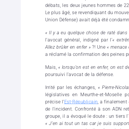
débats, les deux jeunes hommes de 22 e
Le plus âgé, se revendiquant du mouve
Union Défense) avait déjà été condamn
« Il y a eu quelque chose de raté dans 
l’avocat général, indigné par l’
« extrê
Allez brûler en enfer »
?! Une
« menace 
a réclamé la confirmation des peines 
Mais,
« lorsqu’on est en enfer, on est 
poursuivi l’avocat de la défense.
Irrité par les échanges,
« Pierre-Nicola
législatives en Meurthe-et-Moselle 
précise l’
Est-Républicain
, a finalement 
de l’incident. Confronté à son ADN re
groupe, il a évoqué le doute : un tiers
« J’en ai tout un tas car je suis suppor