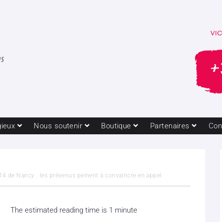
gieux
Nous soutenir
Boutique
Partenaires
Con
4 de Nancy : les prévenus peinent à convaincre en appel
The estimated reading time is 1 minute