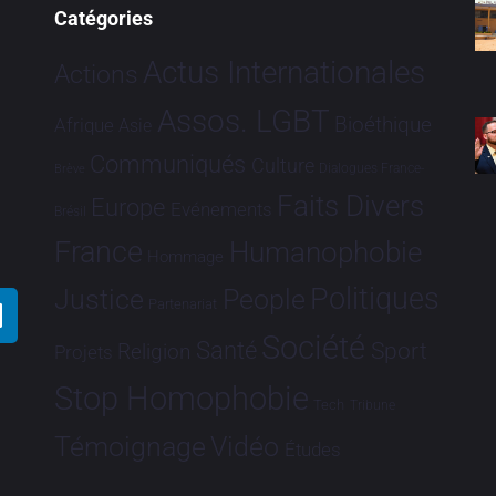
Catégories
Actus Internationales
Actions
Assos. LGBT
Bioéthique
Afrique
Asie
Communiqués
Culture
Dialogues France-
Brève
Faits Divers
Europe
Evénements
Brésil
France
Humanophobie
Hommage
Politiques
Justice
People
Partenariat
Société
Santé
Sport
Religion
Projets
Stop Homophobie
Tech
Tribune
Vidéo
Témoignage
Études