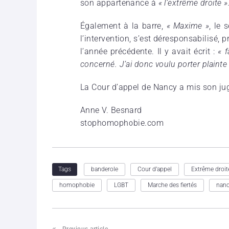
son appartenance à
« l’extrême droite »
Également à la barre,
« Maxime »
, le
l’intervention, s’est déresponsabilisé, 
l’année précédente. Il y avait écrit :
« f
concerné. J’ai donc voulu porter plainte 
L
a Cour d’appel de Nancy a mis son ju
Anne V. Besnard
stophomophobie.com
banderole
Cour d’appel
Extrême droit
Tags
homophobie
LGBT
Marche des fiertés
nan
Previous article