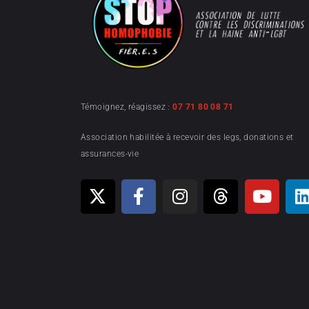
Témoignez, réagissez :
07 71 80 08 71
Association habilitée à recevoir des legs, donations et
assurances-vie