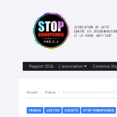
Rapport 2026
L’association
Contenus liti
Accueil
France
Banderole homophobe à la Pride 201
FRANCE
JUSTICE
SOCIÉTÉ
STOP HOMOPHOBIE