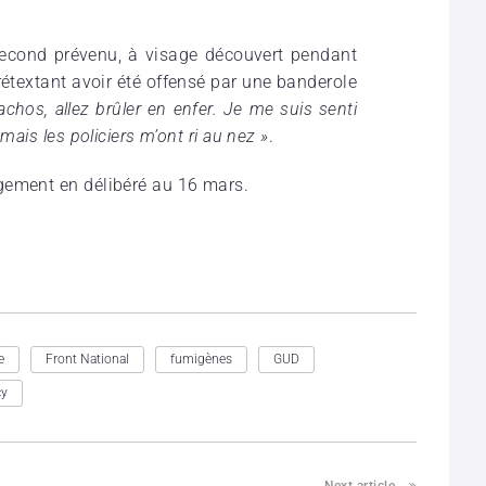
.
 second prévenu, à visage découvert pendant
prétextant avoir été offensé par une banderole
achos, allez brûler en enfer. Je me suis senti
mais les policiers m’ont ri au nez »
.
gement en délibéré
au 16 mars.
e
Front National
fumigènes
GUD
cy
Next article