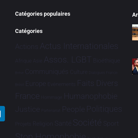
Catégories populaires
Ar
Catégories
Actus Internationales
Actions
Assos. LGBT
Bioéthique
Afrique
Asie
Communiqués
Culture
Dialogues France-
Brève
Faits Divers
Europe
Evénements
Brésil
France
Humanophobie
Hommage
Politiques
Justice
People
Partenariat
Société
Santé
Sport
Religion
Projets
Stop Homophobie