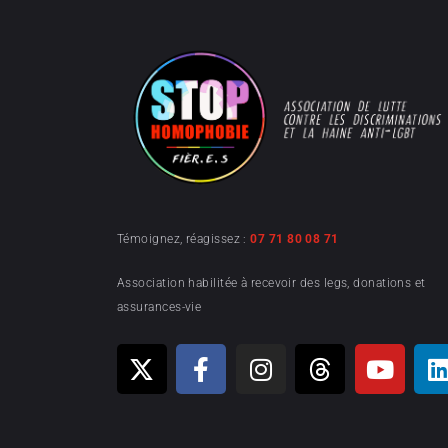
Témoignez, réagissez :
07 71 80 08 71
Association habilitée à recevoir des legs, donations et
assurances-vie