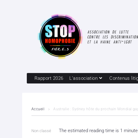
Rapport 2026
L’association
Contenus liti
Accueil
Australie : Sydney hôte du prochain Mondial ga
The estimated reading time is 1 minute
Non classé