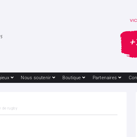
gieux
Nous soutenir
Boutique
Partenaires
Con
y de rugby