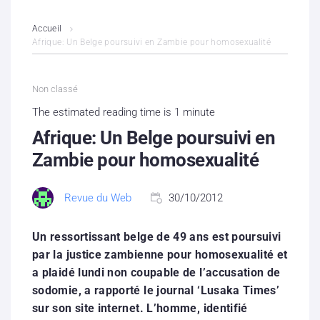
L’association
Accueil
Afrique: Un Belge poursuivi en Zambie pour homosexualité
Contenus litigieux
Non classé
Nous soutenir
The estimated reading time is 1 minute
Boutique
Afrique: Un Belge poursuivi en
Zambie pour homosexualité
Partenaires
Revue du Web
30/10/2012
Contacts
Hébergement solidaire
Un ressortissant belge de 49 ans est poursuivi
par la justice zambienne pour homosexualité et
a plaidé lundi non coupable de l’accusation de
sodomie, a rapporté le journal ‘Lusaka Times’
sur son site internet. L’homme, identifié