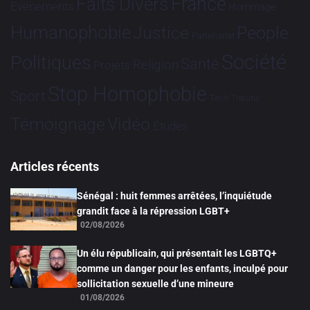
France
Faits Divers
Evénements
Hommage
Humanophobie
Justice
People
Partenariat
Société
Politiques
Santé
Religion
Projets
Stop Homophobie
Sport
Tech
Tribune
Vidéo
Témoignage
Études
Articles récents
Sénégal : huit femmes arrêtées, l’inquiétude
grandit face à la répression LGBT+
02/08/2026
Un élu républicain, qui présentait les LGBTQ+
comme un danger pour les enfants, inculpé pour
sollicitation sexuelle d’une mineure
01/08/2026