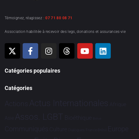
Témoignez, réagissez :
07 71 80 08 71
Association habilitée à recevoir des legs, donations et assurances-vie
Catégories populaires
Catégories
Actus Internationales
Actions
Afrique
Assos. LGBT
Bioéthique
Asie
Brève
Communiqués
Europe
Culture
Dialogues France-Brésil