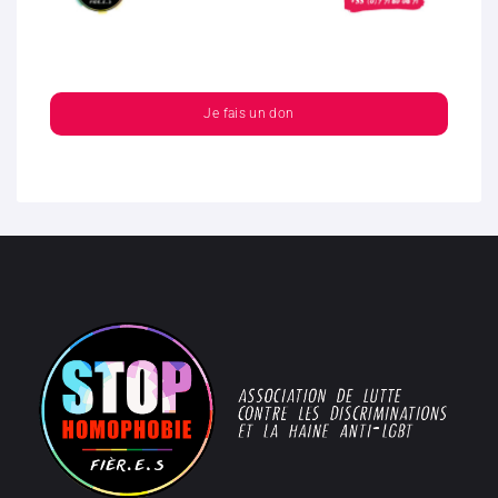
Je fais un don