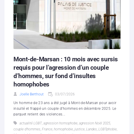
Mont-de-Marsan : 10 mois avec sursis
requis pour l’agression d’un couple
d’hommes, sur fond d’insultes
homophobes
Joelle Berthout
03/07/2026
Un homme de 23 ans a été jugé à Mont-de-Marsan pour avoir
insulté et frappé un couple d’hommes en décembre 2025. Le
parquet retient des violences...
actualité LGBT
,
agression homophobe
,
agression Noël 2025
,
couple d’hommes
,
France
,
homophobie
,
justice
,
Landes
,
LGBTphobie
,