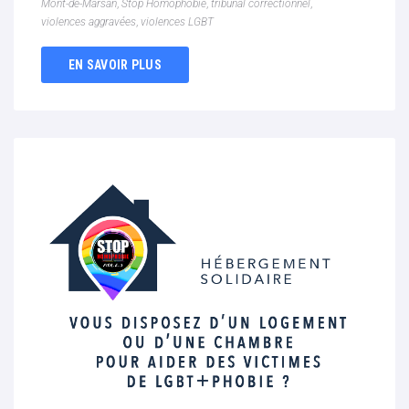
Mont-de-Marsan
,
Stop Homophobie
,
tribunal correctionnel
,
violences aggravées
,
violences LGBT
EN SAVOIR PLUS