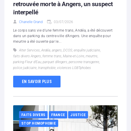
retrouvée morte à Angers, un suspect
interpellé
Chanelle Grand
03/07/2026
Le corps sans vie d’une femme trans, Andéa, a été découvert
dans un parking du centre-ville d’Angers. Une enquête pour
meurtre a été ouverte par le...
Alter Services
,
Andéa
,
angers
,
DCOS
,
enquête judiciaire
,
faits divers Angers
,
femme trans
,
Maine-et-Loire
,
meurtre
,
parking Fleur d’Eau
,
parquet d’Angers
,
personne transgenre
,
police judiciaire
,
transphobie
,
violences LGBTphobes
EN SAVOIR PLUS
FAITS DIVERS
FRANCE
JUSTICE
STOP HOMOPHOBIE