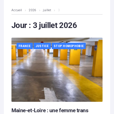
L’association
Accueil
2026
juillet
3
Contenus litigieux
Jour :
3 juillet 2026
Nous soutenir
FRANCE
JUSTICE
STOP HOMOPHOBIE
Boutique
Partenaires
Contacts
Hébergement solidaire
Maine-et-Loire : une femme trans