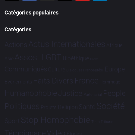
Catégories populaires
Catégories
Actus Internationales
Actions
Afrique
Assos. LGBT
Bioéthique
Asie
Brève
Communiqués
Europe
Culture
Dialogues France-Brésil
France
Faits Divers
Evénements
Hommage
Humanophobie
Justice
People
Partenariat
Société
Politiques
Santé
Religion
Projets
Stop Homophobie
Sport
Tech
Tribune
Vidéo
Témoignage
Études