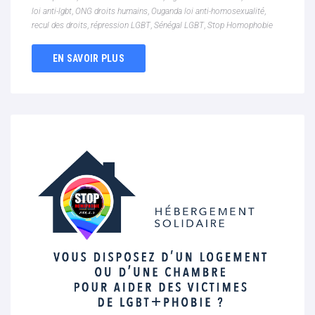
loi anti-lgbt
,
ONG droits humains
,
Ouganda loi anti-homosexualité
,
recul des droits
,
répression LGBT
,
Sénégal LGBT
,
Stop Homophobie
EN SAVOIR PLUS