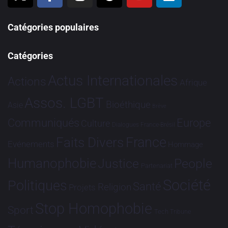
Catégories populaires
Catégories
Actus Internationales
Actions
Afrique
Assos. LGBT
Bioéthique
Asie
Brève
Communiqués
Europe
Culture
Dialogues France-Brésil
France
Faits Divers
Evénements
Hommage
Humanophobie
Justice
People
Partenariat
Société
Politiques
Santé
Religion
Projets
Stop Homophobie
Sport
Tech
Tribune