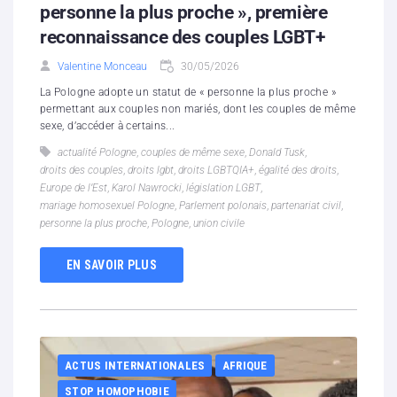
personne la plus proche », première
reconnaissance des couples LGBT+
Valentine Monceau
30/05/2026
La Pologne adopte un statut de « personne la plus proche »
permettant aux couples non mariés, dont les couples de même
sexe, d’accéder à certains...
actualité Pologne
,
couples de même sexe
,
Donald Tusk
,
droits des couples
,
droits lgbt
,
droits LGBTQIA+
,
égalité des droits
,
Europe de l’Est
,
Karol Nawrocki
,
législation LGBT
,
mariage homosexuel Pologne
,
Parlement polonais
,
partenariat civil
,
personne la plus proche
,
Pologne
,
union civile
EN SAVOIR PLUS
ACTUS INTERNATIONALES
AFRIQUE
STOP HOMOPHOBIE