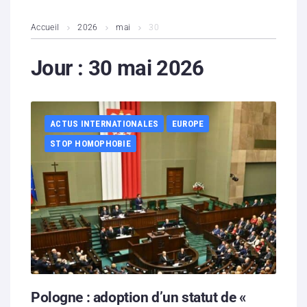
L’association
Accueil
2026
mai
30
Contenus litigieux
Jour :
30 mai 2026
Nous soutenir
ACTUS INTERNATIONALES
EUROPE
Boutique
STOP HOMOPHOBIE
Partenaires
Contacts
Hébergement solidaire
Pologne : adoption d’un statut de «