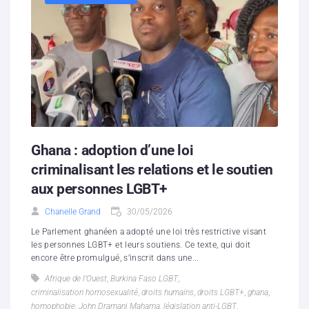
Ghana : adoption d’une loi
criminalisant les relations et le soutien
aux personnes LGBT+
Chanelle Grand
30/05/2026
Le Parlement ghanéen a adopté une loi très restrictive visant
les personnes LGBT+ et leurs soutiens. Ce texte, qui doit
encore être promulgué, s’inscrit dans une...
Afrique de l’Ouest
,
Burkina Faso LGBT
,
criminalisation homosexualité
,
droits humains
,
droits LGBT+
,
ghana
,
homophobie
,
John Dramani Mahama
,
législation anti-LGBT
,