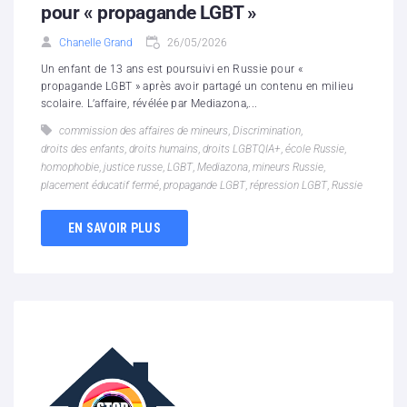
pour « propagande LGBT »
Chanelle Grand
26/05/2026
Un enfant de 13 ans est poursuivi en Russie pour «
propagande LGBT » après avoir partagé un contenu en milieu
scolaire. L’affaire, révélée par Mediazona,...
commission des affaires de mineurs
,
Discrimination
,
droits des enfants
,
droits humains
,
droits LGBTQIA+
,
école Russie
,
homophobie
,
justice russe
,
LGBT
,
Mediazona
,
mineurs Russie
,
placement éducatif fermé
,
propagande LGBT
,
répression LGBT
,
Russie
EN SAVOIR PLUS