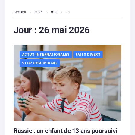
L’association
Accueil
2026
mai
26
Contenus litigieux
Jour :
26 mai 2026
Nous soutenir
ACTUS INTERNATIONALES
FAITS DIVERS
Boutique
STOP HOMOPHOBIE
Partenaires
Contacts
Hébergement solidaire
Russie : un enfant de 13 ans poursuivi