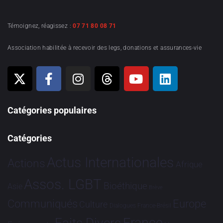
Témoignez, réagissez :
07 71 80 08 71
Association habilitée à recevoir des legs, donations et assurances-vie
Catégories populaires
Catégories
Actus Internationales
Actions
Afrique
Assos. LGBT
Bioéthique
Asie
Brève
Communiqués
Europe
Culture
Dialogues France-Brésil