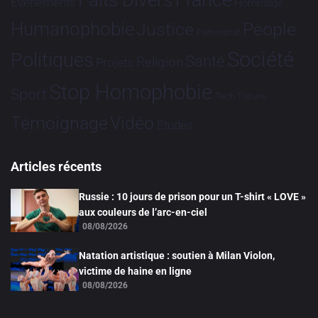
France
Faits Divers
Evénements
Hommage
Humanophobie
Justice
People
Partenariat
Société
Politiques
Santé
Religion
Projets
Stop Homophobie
Sport
Tech
Tribune
Vidéo
Témoignage
Études
Articles récents
Russie : 10 jours de prison pour un T-shirt « LOVE »
aux couleurs de l’arc-en-ciel
08/08/2026
Natation artistique : soutien à Milan Violon,
victime de haine en ligne
08/08/2026