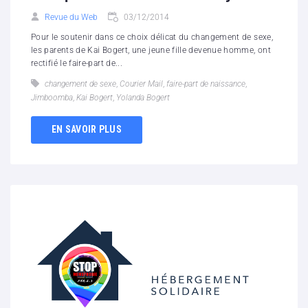
Revue du Web
03/12/2014
Pour le soutenir dans ce choix délicat du changement de sexe,
les parents de Kai Bogert, une jeune fille devenue homme, ont
rectifié le faire-part de...
changement de sexe
,
Courier Mail
,
faire-part de naissance
,
Jimboomba
,
Kai Bogert
,
Yolanda Bogert
EN SAVOIR PLUS