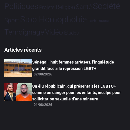
Société
Politiques
Santé
Religion
Projets
Stop Homophobie
Sport
Tech
Tribune
Vidéo
Témoignage
Études
Articles récents
Sénégal : huit femmes arrêtées, l’inquiétude
grandit face à la répression LGBT+
02/08/2026
Un élu républicain, qui présentait les LGBTQ+
comme un danger pour les enfants, inculpé pour
sollicitation sexuelle d’une mineure
01/08/2026