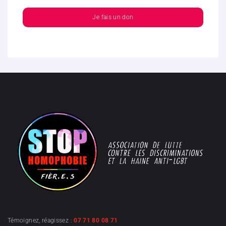
Je fais un don
Témoignez, réagissez :
07 71 80 08 71