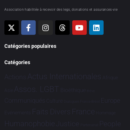
Association habilitée à recevoir des legs, donations et assurances-vie
Catégories populaires
Catégories
Actus Internationales
Actions
Afrique
Assos. LGBT
Bioéthique
Asie
Brève
Communiqués
Europe
Culture
Dialogues France-Brésil
France
Faits Divers
Evénements
Hommage
Humanophobie
Justice
People
Partenariat