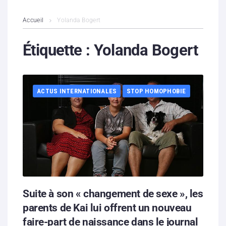
L’association
Accueil
Yolanda Bogert
Contenus litigieux
Étiquette :
Yolanda Bogert
Nous soutenir
ACTUS INTERNATIONALES
STOP HOMOPHOBIE
Boutique
Partenaires
Contacts
Hébergement solidaire
Suite à son « changement de sexe », les
parents de Kai lui offrent un nouveau
faire-part de naissance dans le journal