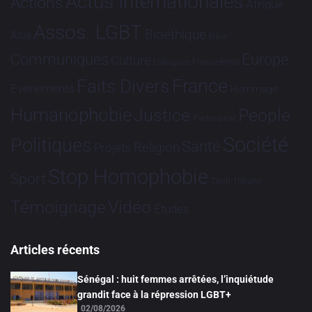
Actus Internationales
Actions
Afrique
Assos. LGBT
Bioéthique
Asie
Brève
Communiqués
Europe
Culture
Dialogues France-Brésil
France
Faits Divers
Evénements
Hommage
Humanophobie
Justice
People
Partenariat
Société
Politiques
Santé
Religion
Projets
Stop Homophobie
Sport
Tech
Tribune
Vidéo
Témoignage
Études
Articles récents
Sénégal : huit femmes arrêtées, l’inquiétude
grandit face à la répression LGBT+
02/08/2026