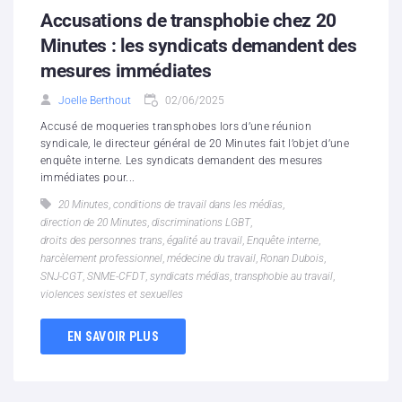
Accusations de transphobie chez 20
Minutes : les syndicats demandent des
mesures immédiates
Joelle Berthout
02/06/2025
Accusé de moqueries transphobes lors d’une réunion
syndicale, le directeur général de 20 Minutes fait l’objet d’une
enquête interne. Les syndicats demandent des mesures
immédiates pour...
20 Minutes
,
conditions de travail dans les médias
,
direction de 20 Minutes
,
discriminations LGBT
,
droits des personnes trans
,
égalité au travail
,
Enquête interne
,
harcèlement professionnel
,
médecine du travail
,
Ronan Dubois
,
SNJ-CGT
,
SNME-CFDT
,
syndicats médias
,
transphobie au travail
,
violences sexistes et sexuelles
EN SAVOIR PLUS