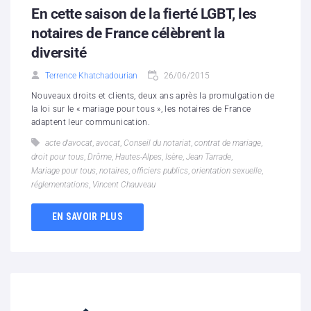
En cette saison de la fierté LGBT, les
notaires de France célèbrent la
diversité
Terrence Khatchadourian
26/06/2015
Nouveaux droits et clients, deux ans après la promulgation de
la loi sur le « mariage pour tous », les notaires de France
adaptent leur communication.
acte d'avocat
,
avocat
,
Conseil du notariat
,
contrat de mariage
,
droit pour tous
,
Drôme
,
Hautes-Alpes
,
Isère
,
Jean Tarrade
,
Mariage pour tous
,
notaires
,
officiers publics
,
orientation sexuelle
,
réglementations
,
Vincent Chauveau
EN SAVOIR PLUS