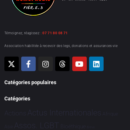
Témoignez, réagissez :
07 71 80 08 71
Association habilitée à recevoir des legs, donations et assurances-vie
Catégories populaires
Catégories
Actus Internationales
Actions
Afrique
Assos. LGBT
Bioéthique
Asie
Brève