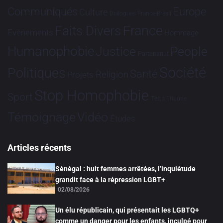
Communiqués
Europe
Culture
Dialogues France-Brésil
France
Faits Divers
Evénements
Hommage
Humanophobie
Justice
People
Partenariat
Société
Politiques
Santé
Religion
Projets
Stop Homophobie
Sport
Tech
Tribune
Vidéo
Témoignage
Études
Articles récents
Sénégal : huit femmes arrêtées, l’inquiétude
grandit face à la répression LGBT+
02/08/2026
Un élu républicain, qui présentait les LGBTQ+
comme un danger pour les enfants, inculpé pour