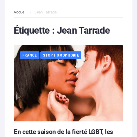
L’association
Accueil
Jean Tarrade
Contenus litigieux
Étiquette :
Jean Tarrade
Nous soutenir
FRANCE
STOP HOMOPHOBIE
Boutique
Partenaires
Contacts
Hébergement solidaire
En cette saison de la fierté LGBT, les