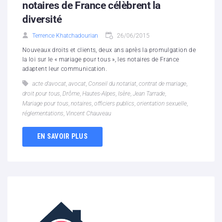
notaires de France célèbrent la
diversité
Terrence Khatchadourian
26/06/2015
Nouveaux droits et clients, deux ans après la promulgation de
la loi sur le « mariage pour tous », les notaires de France
adaptent leur communication.
acte d'avocat
,
avocat
,
Conseil du notariat
,
contrat de mariage
,
droit pour tous
,
Drôme
,
Hautes-Alpes
,
Isère
,
Jean Tarrade
,
Mariage pour tous
,
notaires
,
officiers publics
,
orientation sexuelle
,
réglementations
,
Vincent Chauveau
EN SAVOIR PLUS