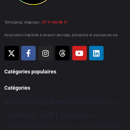
Témoignez, réagissez :
07 71 80 08 71
Association habilitée à recevoir des legs, donations et assurances-vie
Catégories populaires
Catégories
Actus Internationales
Actions
Afrique
Assos. LGBT
Bioéthique
Asie
Brève
Communiqués
Europe
Culture
Dialogues France-Brésil