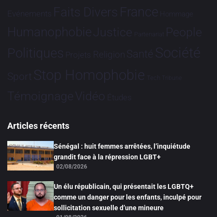
France
Faits Divers
Evénements
Hommage
Humanophobie
Justice
People
Partenariat
Société
Politiques
Santé
Religion
Projets
Stop Homophobie
Sport
Tech
Tribune
Vidéo
Témoignage
Études
Articles récents
Sénégal : huit femmes arrêtées, l’inquiétude
grandit face à la répression LGBT+
02/08/2026
Un élu républicain, qui présentait les LGBTQ+
comme un danger pour les enfants, inculpé pour
sollicitation sexuelle d’une mineure