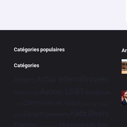
Catégories populaires
Ar
Catégories
Actus Internationales
Actions
Assos. LGBT
Bioéthique
Afrique
Asie
Communiqués
Culture
Dialogues France-
Brève
Faits Divers
Europe
Evénements
Brésil
France
Humanophobie
Hommage