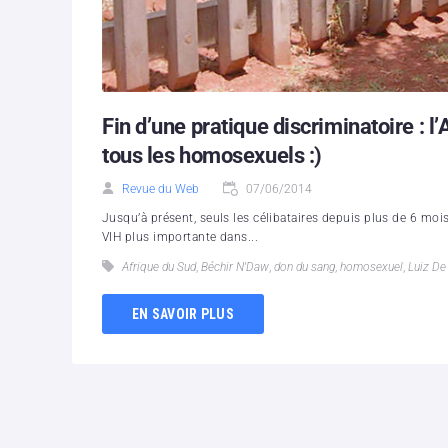
Fin d’une pratique discriminatoire : l
tous les homosexuels :)
Revue du Web
07/06/2014
Jusqu’à présent, seuls les célibataires depuis plus de 6 moi
VIH plus importante dans...
Afrique du Sud
,
Béchir N'Daw
,
don du sang
,
homosexuel
,
Luiz De
EN SAVOIR PLUS