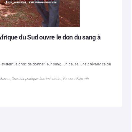
’Afrique du Sud ouvre le don du sang à
s avaient le droit de donner leur sang. En cause, une prévalence du
 Barros
,
Onusida
,
pratique discriminatoire
,
Vanessa Raju
,
vih