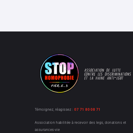
Témoignez, réagissez :
07 71 80 08 71
Association habilitée à recevoir des legs, donations et
assurances-vie