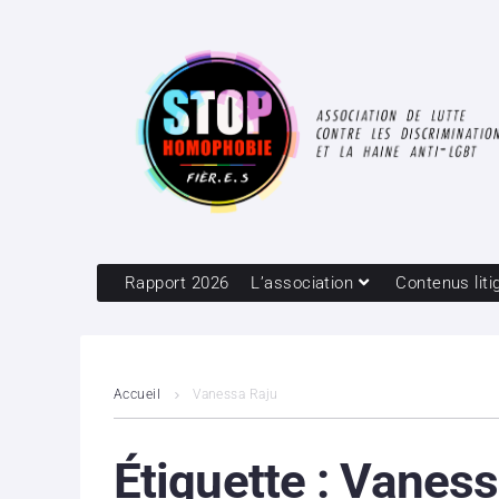
Rapport 2026
L’association
Contenus liti
Accueil
Vanessa Raju
Étiquette :
Vaness