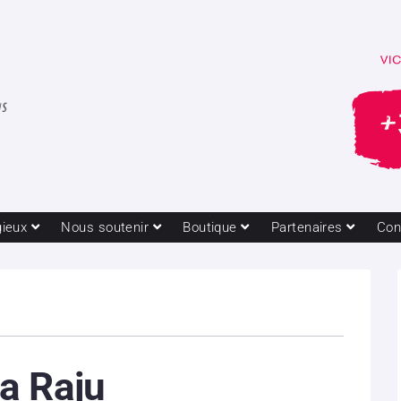
gieux
Nous soutenir
Boutique
Partenaires
Con
a Raju