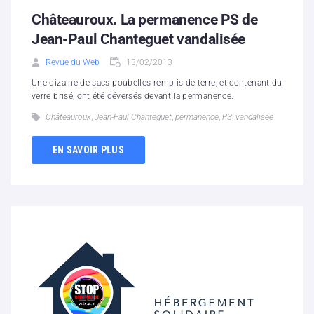
Châteauroux. La permanence PS de
Jean-Paul Chanteguet vandalisée
Revue du Web
13/02/2013
Une dizaine de sacs-poubelles remplis de terre, et contenant du
verre brisé, ont été déversés devant la permanence.
Châteauroux
,
Jean-Paul Chanteguet
,
permanence
,
PS
,
vandalisée
EN SAVOIR PLUS