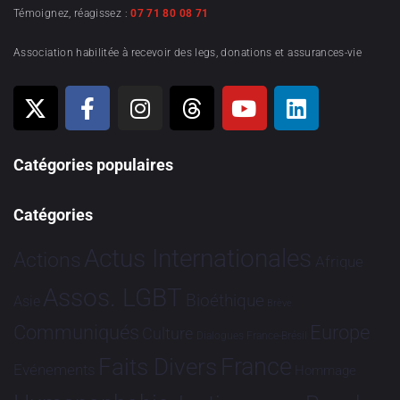
Témoignez, réagissez :
07 71 80 08 71
Association habilitée à recevoir des legs, donations et assurances-vie
Catégories populaires
Catégories
Actus Internationales
Actions
Afrique
Assos. LGBT
Bioéthique
Asie
Brève
Communiqués
Europe
Culture
Dialogues France-Brésil
France
Faits Divers
Evénements
Hommage