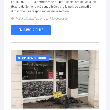
FAITS DIVERS - La permanence du parti socialiste de Malakoff
(Hauts-de-Seine) a été vandalisée dans la nuit de samedi à
dimanche. Les responsables de la section...
Malakoff
,
Manif pour tous
,
PS
,
vandalisée
EN SAVOIR PLUS
STOP HOMOPHOBIE