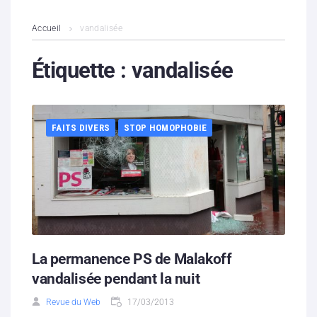
L’association
Accueil
vandalisée
Contenus litigieux
Étiquette :
vandalisée
Nous soutenir
FAITS DIVERS
STOP HOMOPHOBIE
Boutique
Partenaires
Contacts
Hébergement solidaire
La permanence PS de Malakoff
vandalisée pendant la nuit
Revue du Web
17/03/2013