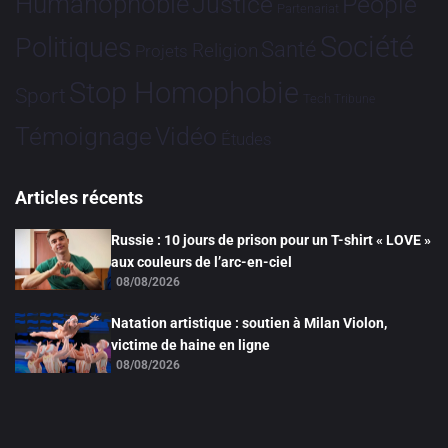
Humanophobie
Justice
People
Partenariat
Société
Politiques
Santé
Religion
Projets
Stop Homophobie
Sport
Tech
Tribune
Vidéo
Témoignage
Études
Articles récents
Russie : 10 jours de prison pour un T-shirt « LOVE »
aux couleurs de l’arc-en-ciel
08/08/2026
Natation artistique : soutien à Milan Violon,
victime de haine en ligne
08/08/2026