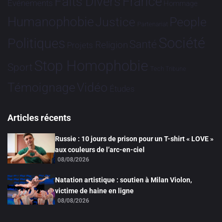
France
Faits Divers
Evénements
Hommage
Humanophobie
Justice
People
Partenariat
Société
Politiques
Santé
Religion
Projets
Stop Homophobie
Sport
Tech
Tribune
Vidéo
Témoignage
Études
Articles récents
Russie : 10 jours de prison pour un T-shirt « LOVE »
aux couleurs de l’arc-en-ciel
08/08/2026
Natation artistique : soutien à Milan Violon,
victime de haine en ligne
08/08/2026