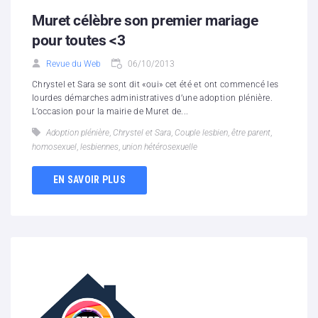
Muret célèbre son premier mariage
pour toutes <3
Revue du Web
06/10/2013
Chrystel et Sara se sont dit «oui» cet été et ont commencé les
lourdes démarches administratives d’une adoption plénière.
L’occasion pour la mairie de Muret de...
Adoption plénière
,
Chrystel et Sara
,
Couple lesbien
,
être parent
,
homosexuel
,
lesbiennes
,
union hétérosexuelle
EN SAVOIR PLUS