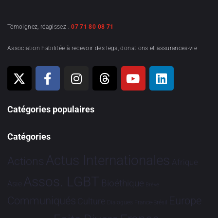
Témoignez, réagissez :
07 71 80 08 71
Association habilitée à recevoir des legs, donations et assurances-vie
Catégories populaires
Catégories
Actus Internationales
Actions
Afrique
Assos. LGBT
Bioéthique
Asie
Brève
Communiqués
Europe
Culture
Dialogues France-Brésil