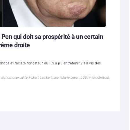
Pen qui doit sa prospérité à un certain
trême droite
hobe et raciste fondateur du FN a pu entretenir vis à vis des
nal
,
homosexualité
,
Hubert Lambert
,
Jean-Marie Lepen
,
LGBT+
,
Montretout
,