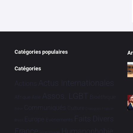
Catégories populaires
Ar
Catégories
Actus Internationales
Actions
Assos. LGBT
Bioéthique
Afrique
Asie
Communiqués
Culture
Dialogues France-
Brève
Faits Divers
Europe
Evénements
Brésil
France
Humanophobie
Hommage