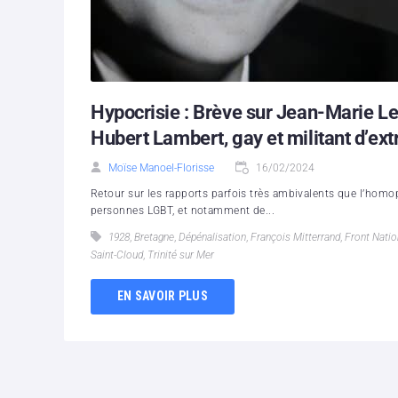
Hypocrisie : Brève sur Jean-Marie Le 
Hubert Lambert, gay et militant d’ex
Moïse Manoel-Florisse
16/02/2024
Retour sur les rapports parfois très ambivalents que l’homop
personnes LGBT, et notamment de...
1928
,
Bretagne
,
Dépénalisation
,
François Mitterrand
,
Front Natio
Saint-Cloud
,
Trinité sur Mer
EN SAVOIR PLUS