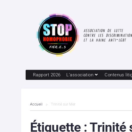
Rapport 2026
L’association
Contenus liti
Accueil
Trinité sur Mer
Étiquette :
Trinité