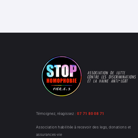
Témoignez, réagissez :
07 71 80 08 71
Association habilitée à recevoir des legs, donations et
assurances-vie